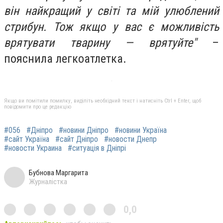
він найкращий у світі та мій улюблений
стрибун. Тож якщо у вас є можливість
врятувати тварину — врятуйте"
–
пояснила легкоатлетка.
Якщо ви помітили помилку, виділіть необхідний текст і натисніть Ctrl + Enter, щоб
повідомити про це редакцію
#056
#Дніпро
#новини Дніпро
#новини Україна
#сайт Україна
#сайт Дніпро
#новости Днепр
#новости Украина
#ситуація в Дніпрі
Бубнова Маргарита
Журналістка
0,0