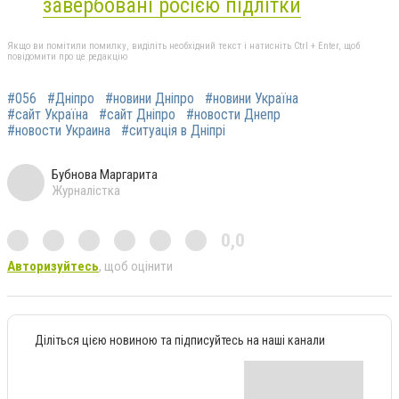
завербовані росією підлітки
Якщо ви помітили помилку, виділіть необхідний текст і натисніть Ctrl + Enter, щоб
повідомити про це редакцію
#056
#Дніпро
#новини Дніпро
#новини Україна
#сайт Україна
#сайт Дніпро
#новости Днепр
#новости Украина
#ситуація в Дніпрі
Бубнова Маргарита
Журналістка
0,0
Авторизуйтесь
, щоб оцінити
Діліться цією новиною та підписуйтесь на наші канали