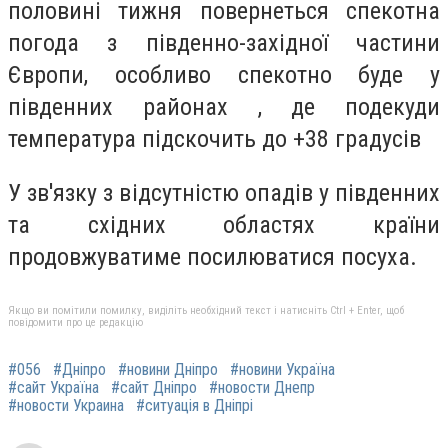
половині тижня повернеться спекотна
погода з південно-західної частини
Європи, особливо спекотно буде у
південних районах , де подекуди
температура підскочить до +38 градусів
У зв'язку з відсутністю опадів у південних
та східних областях країни
продовжуватиме посилюватися посуха.
Якщо ви помітили помилку, виділіть необхідний текст і натисніть Ctrl + Enter, щоб
повідомити про це редакцію
#056
#Дніпро
#новини Дніпро
#новини Україна
#сайт Україна
#сайт Дніпро
#новости Днепр
#новости Украина
#ситуація в Дніпрі