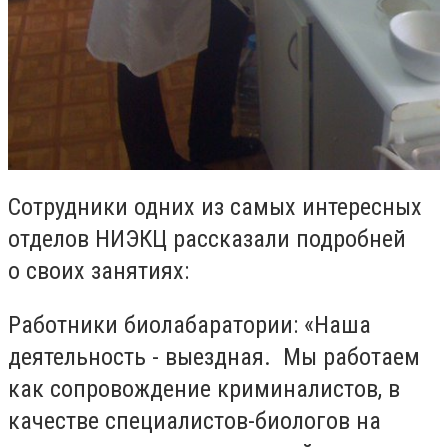
Сотрудники
одних из самых интересных
отделов
Н
И
ЭКЦ
ра
ссказали подробней
о
своих занят
иях
:
Работники
биолабаратории:
«
Наша
деятельность
- выездная. Мы работаем
как сопровождение криминалистов, в
качестве специалистов-биолого
в на