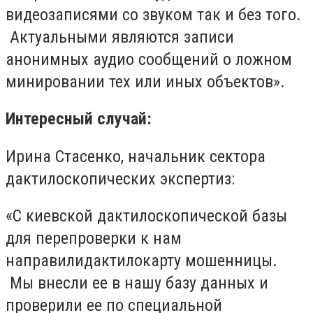
видеозаписями
со звуком так и без того.
Актуальным
и являются записи
анонимных аудио
сообщений о ложном
минировании тех или иных
объ
ектов
»
.
Интересный случай:
Ирина
Стасенко
, начальник сектора
дактилоскопических экспертиз:
«С
киевской дактилоскопической базы
для перепроверки к нам
направили
дактилокарту
мошенницы.
Мы внесли ее в нашу базу данных и
проверили ее по специальной