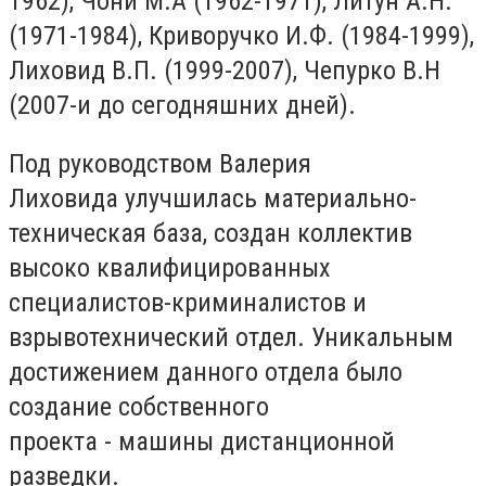
1962),
Чони
М.А (1962-1971), Литун А
.Н.
(1971-1984), Криворучко И.Ф. (
1984-1999),
Лиховид В.П. (1999-2007), Чепурко В.Н
(2007-и до сегодняшних дней).
Под руководством Валерия
Лиховида улучшилась материально-
техническая база, создан коллектив
высоко квалифицированных
специалистов-криминалистов и
взрывотехнический отдел. Уникальным
достижением данного отдела было
создание собственного
проекта - машины дистанционной
разведки.