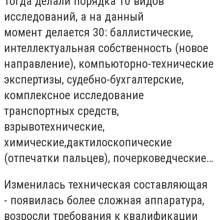
Тогда делали порядка 10 видов
исследований,
а
на данный
момент
делается 30: баллистические,
интеллектуальная собственность (новое
направление), компьюторно-технические
экспертизы, судебно-бухгалтерские,
комплексное исследование
транспортных средств,
вз
рывотехнические,
химические,
дактилоскопические
(отпечатки пальцев),
почерковедческие
…
Изме
нилась техническая составляюща
я
-
появилась более сложная аппаратура,
возросли требования к квалификации