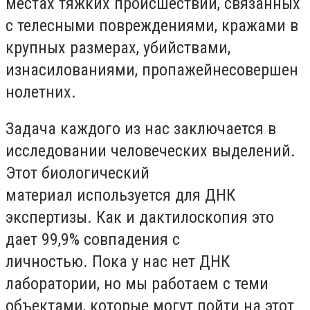
местах тяжких происшествий, связанных
с телесными
повреждения
ми, кражами
в
крупных размерах, убийства
ми
,
изнасилования
ми
,
пропажей
несовершен
нолетних.
З
адача
каждого из нас
заключается в
исследовании человеческих выделений.
Этот биологический
материал
используется
для ДНК
экспертизы. Как и дактилоскопия это
дает 99,9% совпадения с
личностью.
Пока у нас нет ДНК
лаборатории, но мы работаем с теми
объектами, которые могут пойти на этот