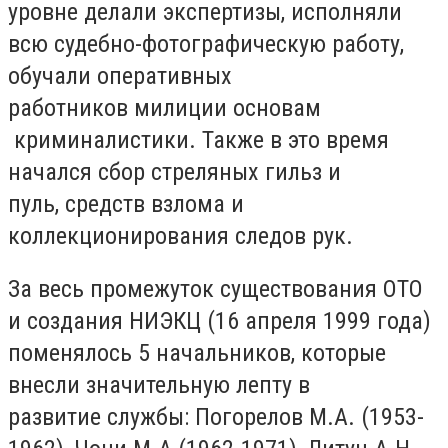
уровне делали
экспертизы, исполняли
всю судебно-фотографическую работу,
обучали
оперативных
работников
милиции основам
криминалистики.
Также в это время
начался сбор
стреляных
гильз
и
пуль
,
средств взлома и
коллекционирования следов рук.
За весь промежуток существования ОТО
и создания Н
И
ЭКЦ (16 апреля 199
9 года)
поменялось 5 начальников
, которые
внесли значительную лепту в
развитие
службы: Погорелов М.А. (
1953-