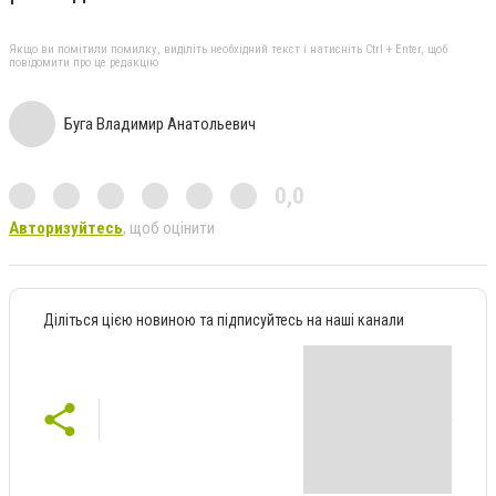
Якщо ви помітили помилку, виділіть необхідний текст і натисніть Ctrl + Enter, щоб
повідомити про це редакцію
Буга Владимир Анатольевич
0,0
Авторизуйтесь
, щоб оцінити
Діліться цією новиною та підписуйтесь на наші канали