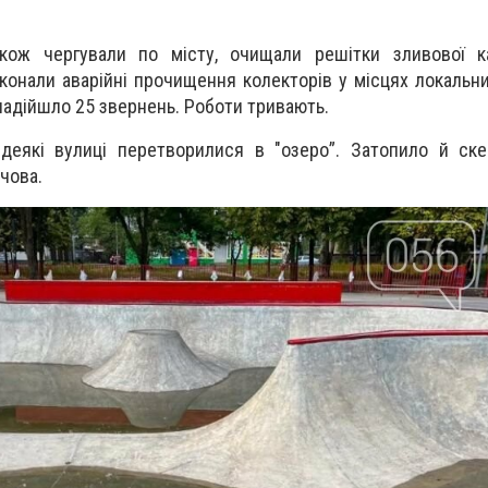
ож чергували по місту, очищали решітки зливової кан
конали аварійні прочищення колекторів у місцях локальни
адійшло 25 звернень. Роботи тривають.
деякі вулиці перетворилися в "озеро”. Затопило й ске
чова.