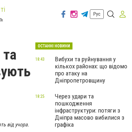
ті
Рус
ть
ОСТАННІ НОВИНИ
 та
Вибухи та руйнування у
18:43
кількох районах: що відомо
вують
про атаку на
Дніпропетровщину
Через удари та
18:25
пошкодження
інфраструктури: потяги з
Дніпра масово вибилися з
графіка
ть від учора.