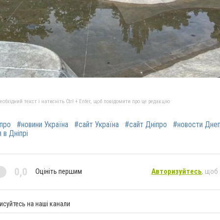
бхідний текст і натисніть Ctrl + Enter, щоб повідомити про це редакцію
іпро
#новини Україна
#сайт Україна
#сайт Дніпро
#новости Дне
 в Дніпрі
0,0
Оцініть першим
Авторизуйтесь
, щоб
исуйтесь на наші канали