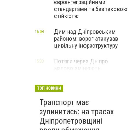
євроінтеграційними
стандартами та безпековою
стійкістю
Дим над Дніпровським
16:04
районом: ворог атакував
цивільну інфраструктуру
Потяги через Дніпро
15:30
масово змінюють
маршрути: що сталося
ТОП НОВИНИ
Транспорт має
зупинитись: на трасах
Дніпропетровщині