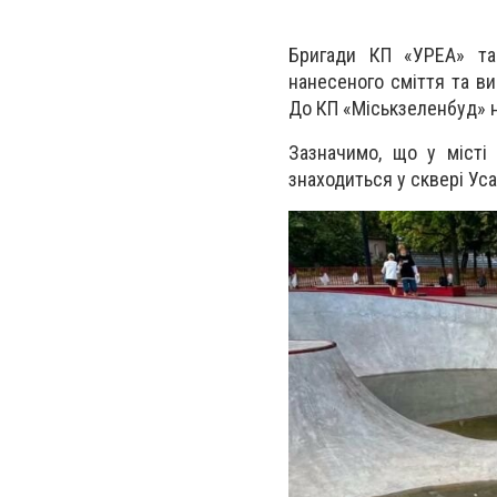
Бригади КП «УРЕА» так
нанесеного сміття та ви
До КП «Міськзеленбуд» н
Зазначимо, що у
місті 
знаходиться у сквері Уса