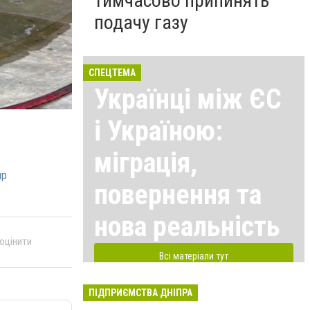
тимчасово припинять
подачу газу
СПЕЦТЕМА
Українці між ЄС
і Україною:
міграція,
пр
повернення та
нова реальність
 оцінити
Всі матеріали тут
ПІДПРИЄМСТВА ДНІПРА