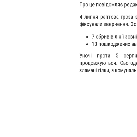
Про це повідомляє редак
4 липня раптова гроза 
фіксували звернення. Зо
7 обривів лінії зов
13 пошкоджених ава
Уночі проти 5 серпня
продовжуються. Сьогод
зламані гілки, а комуналь