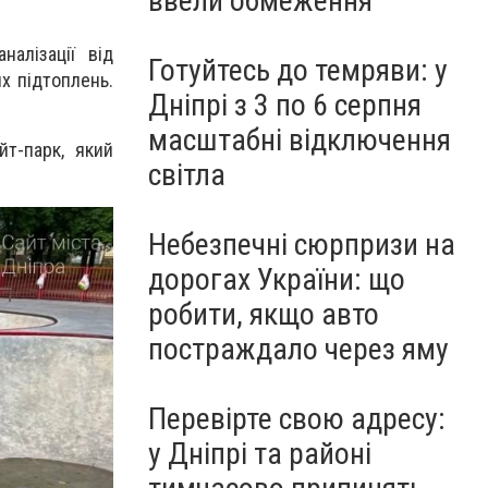
ввели обмеження
алізації від
Готуйтесь до темряви: у
х підтоплень.
Дніпрі з 3 по 6 серпня
масштабні відключення
йт-парк, який
світла
Небезпечні сюрпризи на
дорогах України: що
робити, якщо авто
постраждало через яму
Перевірте свою адресу:
у Дніпрі та районі