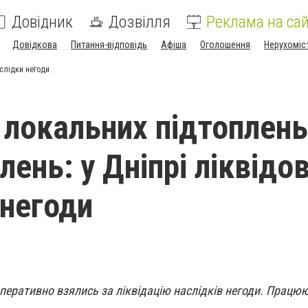
Довідник
Дозвілля
Реклама на сай
Довідкова
Питання-відповідь
Афіша
Оголошення
Нерухоміс
аслідки негоди
 локальних підтоплень
лень: у Дніпрі ліквідо
 негоди
перативно взялись за ліквідацію наслідків негоди. Працюю