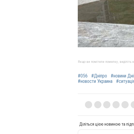
Якщо ви помітили помилку, виділіть нео
#056
#Дніпро
#новини Дн
#новости Украина
#ситуація
Діліться цією новиною та підп