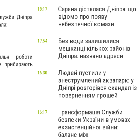
Сарана дісталася Дніпра: що
18:17
відомо про появу
служби Дніпра
небезпечної комахи
ла:
Без води залишилися
17:54
мешканці кількох районів
Дніпра: названо адреси
альні роботи
ра прибирають
Людей пустили у
16:30
знеструмлений аквапарк: у
Дніпрі розгорівся скандал із
поверненням грошей
Трансформація Служби
16:17
безпеки України в умовах
екзистенційної війни:
баланс між