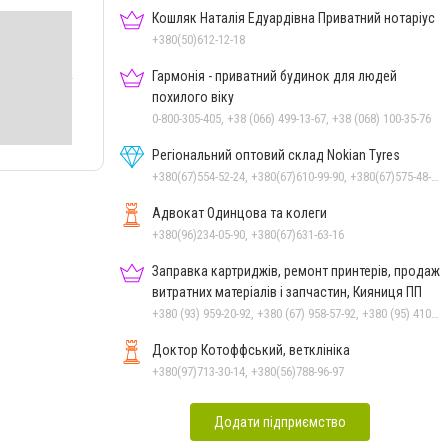
Кошляк Наталія Едуардівна Приватний нотаріус
+380(50)612-12-18
Гармонія - приватний будинок для людей
похилого віку
0-800-305-405, +38 (066) 499-13-67, +38 (068) 100-35-76
Регіональний оптовий склад Nokian Tyres
+380(67)554-52-24, +380(67)610-99-90, +380(67)575-48-22
Адвокат Одинцова та колеги
+380(96)234-05-90, +380(67)631-63-16
Заправка картриджів, ремонт принтерів, продаж
витратних матеріалів і запчастин, Кияниця ПП
+380 (93) 959-20-92, +380 (67) 958-57-92, +380 (95) 410-39-23, +380 (56) 790-96-41
Доктор Котоффський, ветклініка
+380(97)713-30-14, +380(56)788-96-97
Додати підприємство