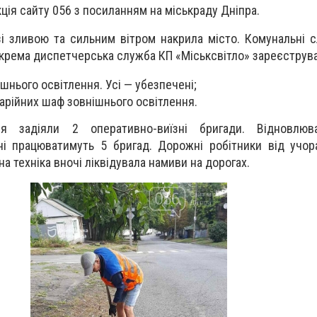
ція сайту 056 з посиланням на міськраду Дніпра.
зі зливою та сильним вітром накрила місто. Комунальні 
крема диспетчерська служба КП «Міськсвітло» зареєструва
нішнього освітлення. Усі — убезпечені;
рійних шаф зовнішнього освітлення.
 задіяли 2 оперативно-виїзні бригади. Відновлюв
ні працюватимуть 5 бригад. Дорожні робітники від учо
на техніка вночі ліквідувала намиви на дорогах.