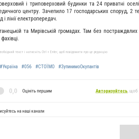
поверховий і триповерховий будинки та 24 приватні осел
дичного центру. Зачепило 17 господарських споруд, 2 теп
д і лінії електропередач.
ганецькій та Мирівській громадах. Там без постраждвлих 
фахівці.
бхідний текст і натисніть Ctrl + Enter, щоб повідомити про це редакцію
#Україна
#056
#СТОЇМО
#ЗупинимоОкупантів
0,0
Оцініть першим
Авторизуйтесь
, щоб
исуйтесь на наші канали