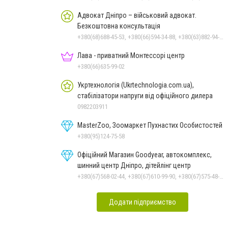
Адвокат Дніпро – військовий адвокат.
Безкоштовна консультація
+380(68)688-45-53, +380(66)594-34-88, +380(63)882-94-57
Лава - приватний Монтессорі центр
+380(66)635-99-02
Укртехнологія (Ukrtechnologia.com.ua),
стабілізатори напруги від офіційного дилера
0982203911
MasterZoo, Зоомаркет Пухнастих Особистостей
+380(95)124-75-58
Офіційний Магазин Goodyear, автокомплекс,
шинний центр Дніпро, дітейлінг центр
+380(67)568-02-44, +380(67)610-99-90, +380(67)575-48-22
Додати підприємство