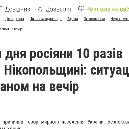
Довідник
Дозвілля
Реклама на сай
Довідкова
Питання-відповідь
Афіша
Оголошення
Нерухоміс
станом на вечір
 дня росіяни 10 разів
 Нікопольщині: ситуац
таном на вечір
 припиняв терор мирного населення України. Безпекова
 на вечір.