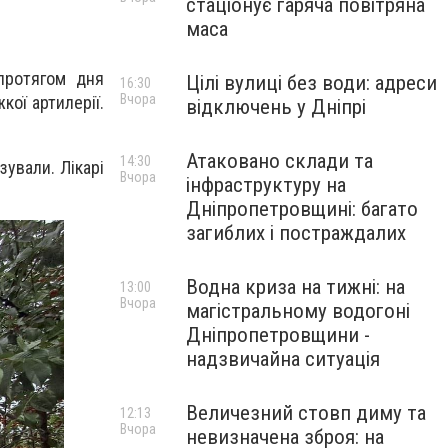
стаціонує гаряча повітряна
маса
 протягом дня
Цілі вулиці без води: адреси
16:30
Вчора
кої артилерії.
відключень у Дніпрі
Атаковано склади та
14:30
зували. Лікарі
Вчора
інфраструктуру на
Дніпропетровщині: багато
загиблих і постраждалих
Водна криза на тижні: на
13:00
Вчора
магістральному водогоні
Дніпропетровщини -
надзвичайна ситуація
Величезний стовп диму та
12:13
Вчора
невизначена зброя: на