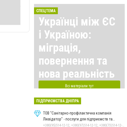
СПЕЦТЕМА
Українці між ЄС
і Україною:
міграція,
повернення та
нова реальність
Всі матеріали тут
ПІДПРИЄМСТВА ДНІПРА
ТОВ "Санітарно-профілактична компанія
Ліквідатор" - послуги для підприємств та
населення
+380(95)514-12-12, +380(97)514-12-12, +380(73)514-12-12