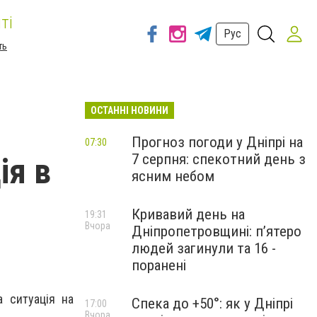
ті
Рус
ть
ОСТАННІ НОВИНИ
Прогноз погоди у Дніпрі на
07:30
7 серпня: спекотний день з
ія в
ясним небом
Кривавий день на
19:31
Вчора
Дніпропетровщині: п’ятеро
людей загинули та 16 -
поранені
 ситуація на
Спека до +50°: як у Дніпрі
17:00
Вчора