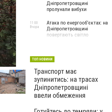
Дніпропетровщині
пролунали вибухи
Атака по енергооб'єктах: на
11:00
Вчора
Дніпропетровщині
повертають світло
ТОП НОВИНИ
Транспорт має
зупинитись: на трасах
Дніпропетровщині
ввели обмеження
Готуйтесь до темряви: у