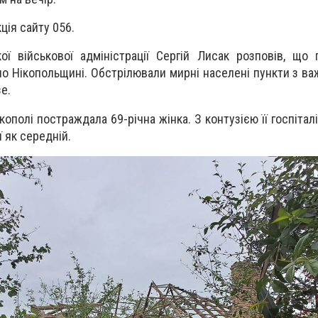
ція сайту 056.
ої військової адміністрації Сергій Лисак розповів, що
по Нікопольщині. Обстрілювали мирні населені пункти з важ
е.
ікополі постраждала 69-річна жінка. З контузією її госпіталі
ї як середній.