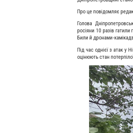
Про це повідомляє редак
Голова Дніпропетровськ
росіяни 10 разів гатили 
Били й дронами-камікадз
Під час однієї з атак у Н
оцінюють стан потерпіло