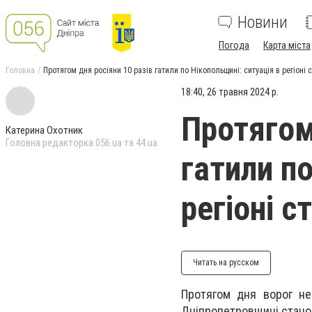
Новини
Погода
Карта міста
Головна
Протягом дня росіяни 10 разів гатили по Нікопольщині: ситуація в регіоні 
18:40, 26 травня 2024 р.
Протягом
Катерина Охотник
Головна редакторка 056.ua та 44.ua
гатили по
регіоні с
Читать на русском
Протягом дня ворог не
Дніпропетровщині станом