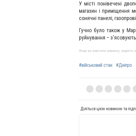
У місті понівечені дво
магазин і приміщення ме
сонячні панелі, газопрові
Гучно було також у Мар
руйнування – з'ясовують 
Якщо ви помітили помилку, виділіть нео
#військовий стан
#Дніпро
Діліться цією новиною та підп