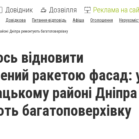
Довідник
Дозвілля
Реклама на сай
Довідкова
Питання-відповідь
Афіша
Оголошення
Нерухоміс
йоні Дніпра ремонтують багатоповерхівку
сь відновити
ний ракетою фасад: 
цькому районі Дніпра
ть багатоповерхівку