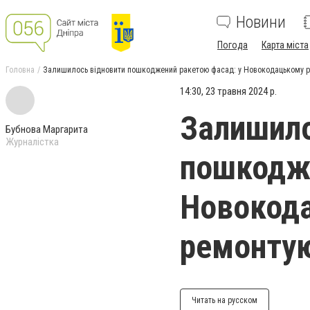
Новини
Погода
Карта міста
Головна
Залишилось відновити пошкоджений ракетою фасад: у Новокодацькому ра
14:30, 23 травня 2024 р.
Залишило
Бубнова Маргарита
Журналістка
пошкодже
Новокода
ремонтую
Читать на русском