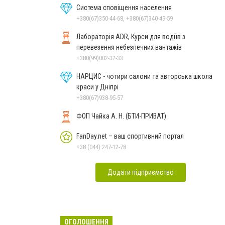
Система сповіщення населення
+380(67)350-44-68, +380(67)340-49-59
Лабораторія ADR, Курси для водіїв з
перевезення небезпечних вантажів
+380(99)002-32-33
НАРЦИС - чотири салони та авторська школа
краси у Дніпрі
+380(67)938-95-57
ФОП Чайка А. Н. (БТИ-ПРИВАТ)
FanDay.net – ваш спортивний портал
+38 (044) 247-12-78
Додати підприємство
ОГОЛОШЕННЯ