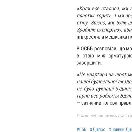
«Коли все сталося, ми з
пластик горить. І ми зр
стіну. Звісно, ми були
Зробили експертизу, аби
підкреслила мешканка п
В ОСББ розповіли, що мо
в отвір між арматурою
завершити.
«Це квартира на шостому
нашої будівельної акаде
не було руйнації будин
Гарно все роблять! Вдяч
— зазначив голова правл
Якщо ви помітили помилку, виділіть нео
#056
#Дніпро
#новини Дн