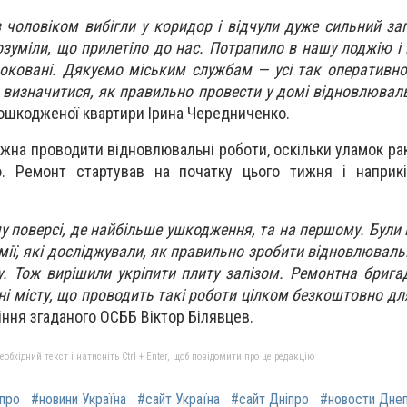
 чоловіком вибігли у коридор і відчули дуже сильний зап
озуміли, що прилетіло до нас. Потрапило в нашу лоджію і
 шоковані. Дякуємо міським службам — усі так оперативн
 визначитися, як правильно провести у домі відновлюваль
ошкодженої квартири Ірина Чередниченко.
жна проводити відновлювальні роботи, оскільки уламок ра
. Ремонт стартував на початку цього тижня і наприкі
 поверсі, де найбільше ушкодження, та на першому. Були в
мії, які досліджували, як правильно зробити відновлюваль
ку. Тож вирішили укріпити плиту залізом. Ремонтна брига
ні місту, що проводить такі роботи цілком безкоштовно дл
іння згаданого ОСББ Віктор Білявцев.
бхідний текст і натисніть Ctrl + Enter, щоб повідомити про це редакцію
іпро
#новини Україна
#сайт Україна
#сайт Дніпро
#новости Дне