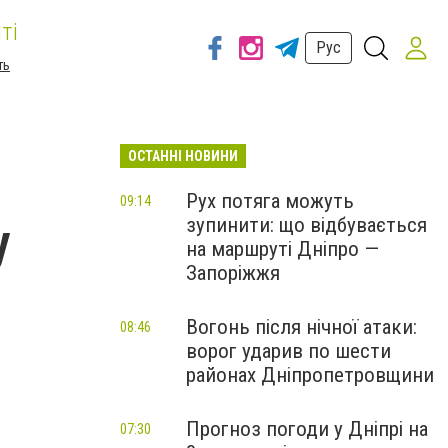
ті
Рус
ть
ОСТАННІ НОВИНИ
Рух потяга можуть
09:14
зупинити: що відбувається
у
на маршруті Дніпро —
Запоріжжя
Вогонь після нічної атаки:
08:46
ворог ударив по шести
районах Дніпропетровщини
Прогноз погоди у Дніпрі на
07:30