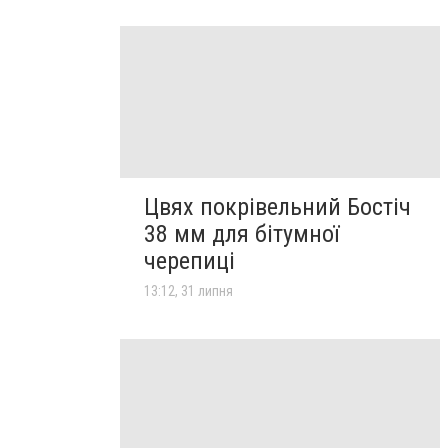
Цвях покрівельний Бостіч
38 мм для бітумної
черепиці
13:12, 31 липня