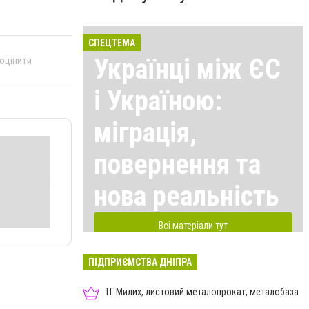
СПЕЦТЕМА
Українці між ЄС
 оцінити
і Україною:
міграція,
повернення та
нова реальність
Всі матеріали тут
ПІДПРИЄМСТВА ДНІПРА
ТГ Милих, листовий металопрокат, металобаза