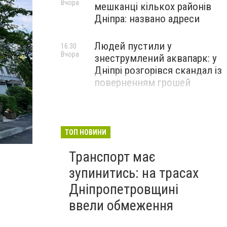
Вчора
мешканці кількох районів
Дніпра: названо адреси
Людей пустили у
16:30
Вчора
знеструмлений аквапарк: у
Дніпрі розгорівся скандал із
поверненням грошей
ТОП НОВИНИ
Транспорт має
зупинитись: на трасах
Дніпропетровщині
ввели обмеження