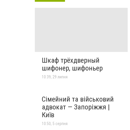
Шкаф трёхдверный
шифонер, шифоньер
10:39, 29 липня
Сімейний та військовий
адвокат — Запоріжжя |
Київ
10:50, 5 серпня