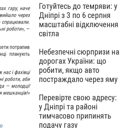
Готуйтесь до темряви: у
ах гару, наче
Дніпрі з 3 по 6 серпня
 вийшло через
о спрацювали.
масштабні відключення
ні роботи»,
—
світла
кети потрапив
Небезпечні сюрпризи на
нці планують
дорогах України: що
робити, якщо авто
 нас і фахівці
постраждало через яму
ні роботи, аби
да — молодці!
я мешканців!»
Перевірте свою адресу:
у Дніпрі та районі
тимчасово припинять
подачу газу
пр