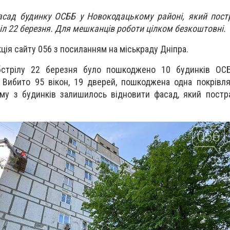
асад будинку ОСББ у Новокодацькому районі, який пост
л 22 березня. Для мешканців роботи цілком безкоштовні.
ція сайту 056 з посиланням на міськраду Дніпра.
обстрілу 22 березня було пошкоджено 10 будинків О
 Вибито 95 вікон, 19 дверей, пошкоджена одна покрівл
ому з будинків залишилось відновити фасад, який пост