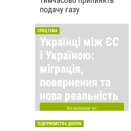
тимчасово припинять
подачу газу
СПЕЦТЕМА
Українці між ЄС
і Україною:
міграція,
повернення та
нова реальність
Всі матеріали тут
ПІДПРИЄМСТВА ДНІПРА