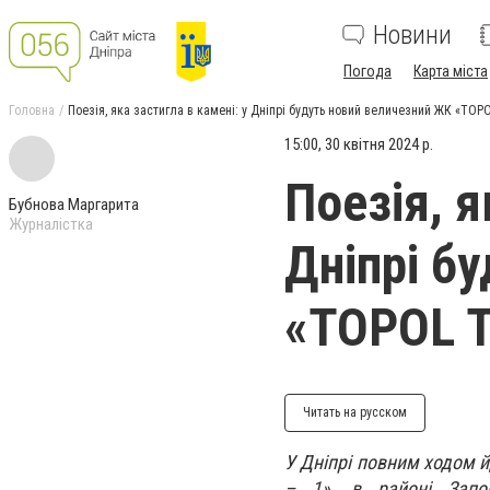
Новини
Погода
Карта міста
Головна
Поезія, яка застигла в камені: у Дніпрі будуть новий величезний ЖК «TO
15:00, 30 квітня 2024 р.
Поезія, я
Бубнова Маргарита
Журналістка
Дніпрі б
«TOPOL 
Читать на русском
У Дніпрі повним ходом 
– 1», в районі Запо