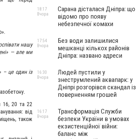
Сарана дісталася Дніпра: що
18:17
Вчора
відомо про появу
небезпечної комахи
о».
Без води залишилися
17:54
оспівати нашу
Вчора
мешканці кількох районів
ені» — але ми
Дніпра: названо адреси
 – це один із
Людей пустили у
16:30
Вчора
знеструмлений аквапарк: у
Дніпрі розгорівся скандал із
газобетону.
поверненням грошей
 16, 20 та 22
Трансформація Служби
анування: від
16:17
Вчора
безпеки України в умовах
міщень, також
екзистенційної війни:
баланс між
нг, дитячий і