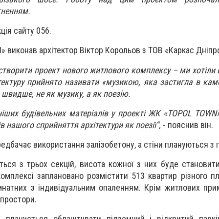
ненням.
ція сайту 056.
виконав архітектор Віктор Корольов з ТОВ «Каркас Дніпр
створити проект нового житлового комплексу – ми хотіли 
ектуру прийнято називати «музикою, яка застигла в кам
 швидше, не як музику, а як поезію.
іших будівельних матеріалів у проекті ЖК «TOPOL TOWN»
 нашого сприйняття архітектури як поезії",
- пояснив він.
едбачає використання залізобетону, а стіни плануються з 
ься з трьох секцій, висота кожної з них буде становити
омплексі заплановано розмістити 513 квартир різного пл
мнатних з індивідуальним опаленням. Крім житлових при
 простори.
у планується облаштувати підземний і відкритий паркі