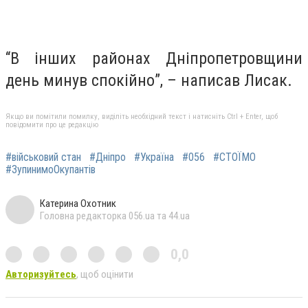
“В інших районах Дніпропетровщини
день минув спокійно”, – написав Лисак.
Якщо ви помітили помилку, виділіть необхідний текст і натисніть Ctrl + Enter, щоб
повідомити про це редакцію
#військовий стан
#Дніпро
#Україна
#056
#СТОЇМО
#ЗупинимоОкупантів
Катерина Охотник
Головна редакторка 056.ua та 44.ua
0,0
Авторизуйтесь
, щоб оцінити