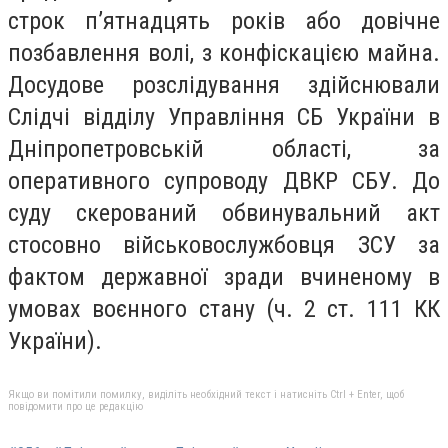
строк п’ятнадцять років або довічне
позбавлення волі, з конфіскацією майна.
Досудове розслідування здійснювали
Слідчі відділу Управління СБ України в
Дніпропетровській області, за
оперативного супроводу ДВКР СБУ. До
суду скерований обвинувальний акт
стосовно військовослужбовця ЗСУ за
фактом державної зради вчиненому в
умовах воєнного стану (ч. 2 ст. 111 КК
України).
Якщо ви помітили помилку, виділіть необхідний текст і натисніть Ctrl + Enter, щоб
повідомити про це редакцію