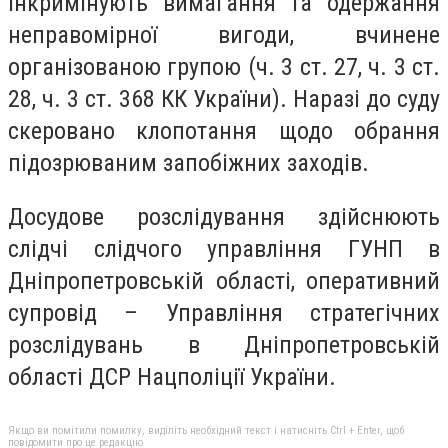
інкримінують вимагання та одержання
неправомірної вигоди, вчинене
організованою групою (ч. 3 ст. 27, ч. 3 ст.
28, ч. 3 ст. 368 КК України). Наразі до суду
скеровано клопотання щодо обрання
підозрюваним запобіжних заходів.
Досудове розслідування здійснюють
слідчі слідчого управління ГУНП в
Дніпропетровській області, оперативний
супровід – Управління стратегічних
розслідувань в Дніпропетровській
області ДСР Нацполіції України.
Якщо ви помітили помилку, виділіть необхідний текст і натисніть Ctrl + Enter, щоб
повідомити про це редакцію