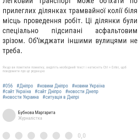
Легковий транспорт може об'їхати по
прилеглих ділянках трамвайної колії біля
місць проведення робіт. Ці ділянки були
спеціально підсипані асфальтовим
зрізом. Об'їжджати іншими вулицями не
треба.
Якщо ви помітили помилку, виділіть необхідний текст і натисніть Ctrl + Enter, щоб
повідомити про це редакцію
#056
#Дніпро
#новини Дніпро
#новини Україна
#сайт Україна
#сайт Дніпро
#новости Днепр
#новости Украина
#ситуація в Дніпрі
Бубнова Маргарита
Журналістка
0,0