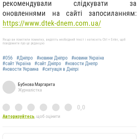
рекомендували слідкувати за
оновленнями на сайті запосиланням:
https://www.dtek-dnem.com.ua/
Якщо ви помітили помилку, виділіть необхідний текст і натисніть Ctrl + Enter, щоб
повідомити про це редакцію
#056
#Дніпро
#новини Дніпро
#новини Україна
#сайт Україна
#сайт Дніпро
#новости Днепр
#новости Украина
#ситуація в Дніпрі
Бубнова Маргарита
Журналістка
0,0
Авторизуйтесь
, щоб оцінити