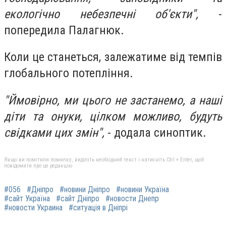
екологічно небезпечні об'єкти",
-
попередила Палагнюк.
Коли це станеться, залежатиме від темпів
глобального потепління.
"Ймовірно, ми цього не застанемо, а наші
діти та онуки, цілком можливо, будуть
свідками цих змін",
- додала синоптик.
Якщо ви помітили помилку, виділіть необхідний текст і натисніть Ctrl + Enter, щоб
повідомити про це редакцію
#056
#Дніпро
#новини Дніпро
#новини Україна
#сайт Україна
#сайт Дніпро
#новости Днепр
#новости Украина
#ситуація в Дніпрі