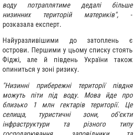
воду потраплятиме дедалі більше
низинних територій материків",
-
розказала експерт.
Найуразливішими до затоплень є
острови. Першими у цьому списку стоять
Фіджі, але й південь України також
опиниться у зоні ризику.
"Низинні прибережні території півдня
можуть піти під воду. Мова йде про
близько 1 млн гектарів території. Це
селища, туристичні зони, об'єкти
інфраструктури та різного типу
господарювання, заповідники та