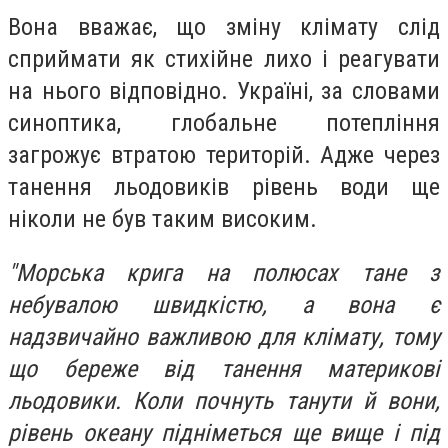
Вона вважає, що зміну клімату слід
сприймати як стихійне лихо і реагувати
на нього відповідно. Україні, за словами
синоптика, глобальне потепління
загрожує втратою територій. Адже через
танення льодовиків рівень води ще
ніколи не був таким високим.
"Морська крига на полюсах тане з
небувалою швидкістю, а вона є
надзвичайно важливою для клімату, тому
що береже від танення материкові
льодовики. Коли почнуть танути й вони,
рівень океану підніметься ще вище і під