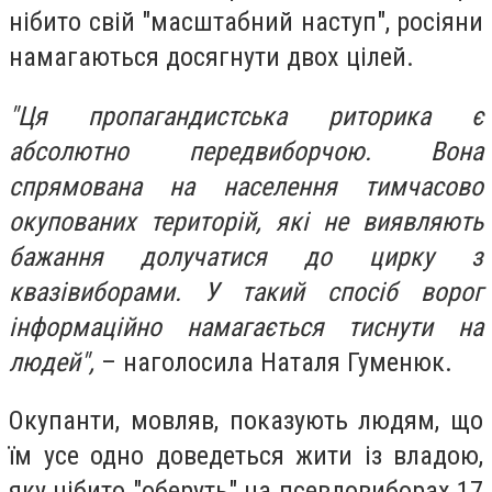
нібито свій "масштабний наступ", росіяни
намагаються досягнути двох цілей.
"Ця пропагандистська риторика є
абсолютно передвиборчою. Вона
спрямована на населення тимчасово
окупованих територій, які не виявляють
бажання долучатися до цирку з
квазівиборами. У такий спосіб ворог
інформаційно намагається тиснути на
людей",
– наголосила Наталя Гуменюк.
Окупанти, мовляв, показують людям, що
їм усе одно доведеться жити із владою,
яку нібито "оберуть" на псевдовиборах 17