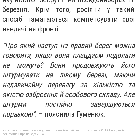
березня. Крім того, росіяни у такий
спосіб намагаються компенсувати свої
невдачі на фронті.
"Про який наступ на правий берег можна
говорити, якщо вони плацдарм подолати
не можуть? Вони продовжують його
штурмувати на лівому березі, маючи
надзвичайну перевагу за кількістю та
якістю озброєння й особового складу. Але
штурми постійно завершуються
поразкою",
– пояснила Гуменюк.
Якщо ви помітили помилку, виділіть необхідний текст і натисніть Ctrl + Enter, щоб
повідомити про це редакцію