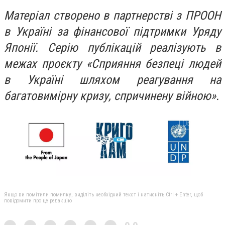
Матеріал створено в партнерстві з ПРООН
в Україні за фінансової підтримки Уряду
Японії. Серію публікацій реалізують в
межах проєкту «Сприяння безпеці людей
в Україні шляхом реагування на
багатовимірну кризу, спричинену війною».
Якщо ви помітили помилку, виділіть необхідний текст і натисніть Ctrl + Enter, щоб
повідомити про це редакцію