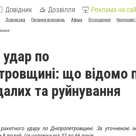
Довідник
Дозвілля
Реклама на сай
Довідкова
Питання-відповідь
Афіша
Оголошення
Нерухоміс
ування
 удар по
тровщині: що відомо 
алих та руйнування
 ракетного удару по Дніпропетровщині. За уточненою і
8 людей. Це чоловіки від 32 до 66 років.