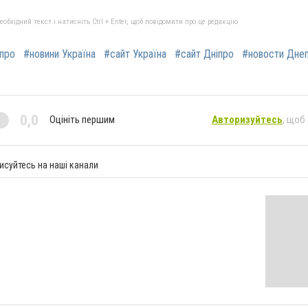
бхідний текст і натисніть Ctrl + Enter, щоб повідомити про це редакцію
іпро
#новини Україна
#сайт Україна
#сайт Дніпро
#новости Дне
0,0
Оцініть першим
Авторизуйтесь
, щоб
исуйтесь на наші канали