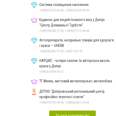
Система сповіщення населення
+380(67)350-44-68, +380(67)340-49-59
Будинок для людей похилого віку у Дніпрі
"Центр Домашньої Турботи"
+380(99)348-72-56, +380(67)115-98-68
Фітопрепарати, натуральні товари для здоров'я
і краси — UHERB
+380(98)985-57-39, 0-800-750-103
НАРЦИС - чотири салони та авторська школа
краси у Дніпрі
+380(67)938-95-57
ТГ Милих, листовий металопрокат, металобаза
ДПТНЗ "Дніпровський регіональний центр
професійно-технічної освіти"
+380(97)739-59-94, +380(66)821-45-04
Додати підприємство