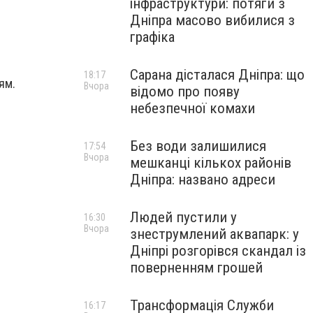
інфраструктури: потяги з
Дніпра масово вибилися з
графіка
Сарана дісталася Дніпра: що
18:17
ям.
Вчора
відомо про появу
небезпечної комахи
Без води залишилися
17:54
Вчора
мешканці кількох районів
Дніпра: названо адреси
Людей пустили у
16:30
Вчора
знеструмлений аквапарк: у
Дніпрі розгорівся скандал із
поверненням грошей
Трансформація Служби
16:17