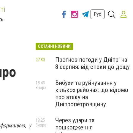
ті
Рус
ть
ОСТАННІ НОВИНИ
Прогноз погоди у Дніпрі на
07:30
8 серпня: від спеки до дощу
про
Вибухи та руйнування у
18:43
Вчора
кількох районах: що відомо
про атаку на
Дніпропетровщину
Через удари та
18:25
нформацією, у
Вчора
пошкодження