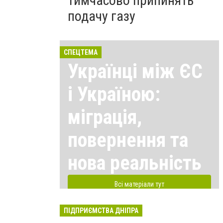
тимчасово припинять
подачу газу
СПЕЦТЕМА
Українці між ЄС
і Україною:
міграція,
повернення та
нова реальність
Всі матеріали тут
ПІДПРИЄМСТВА ДНІПРА