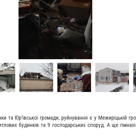
вки та Юр’ївської громади, руйнування є у Межиріцькій гр
тлових будинків та 9 господарських споруд. А ще гімназі