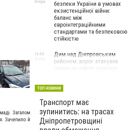
Вчора
безпеки України в умовах
екзистенційної війни:
баланс між
євроінтеграційними
стандартами та безпековою
стійкістю
Дим над Дніпровським
16:04
Вчора
районом: ворог атакував
цивільну інфраструктуру
ТОП НОВИНИ
Транспорт має
зупинитись: на трасах
омаді. Загалом
Дніпропетровщині
я. Зачепило й