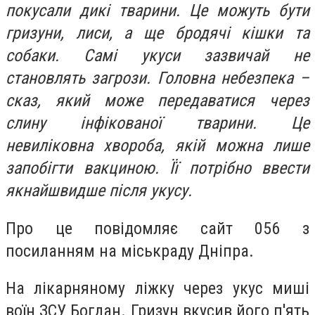
покусали дикі тварини. Це можуть бути
гризуни, лиси, а ще бродячі кішки та
собаки. Самі укуси зазвичай не
становлять загрози. Головна небезпека –
сказ, який може передаватися через
слину інфікованої тварини. Це
невиліковна хвороба, якій можна лише
запобігти вакциною. Її потрібно ввести
якнайшвидше після укусу.
Про це повідомляє сайт 056 з
посиланням на міськраду Дніпра.
На лікарняному ліжку через укус миші
воїн ЗСУ Богдан. Гризун вкусив його п'ять