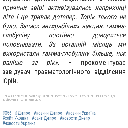
причини звірі активізувались наприкінці
літа і це триває дотепер. Торік такого не
було. Запаси антирабічних вакцин, гамма-
глобуліну постійно доводиться
поповнювати. За останній місяць ми
використали гамма-глобуліну більше, ніж
раніше за рік»
, – прокоментував
завідувач травматологічного відділення
Юрій.
Якщо ви помітили помилку, виділіть необхідний текст і натисніть Ctrl + Enter, щоб
повідомити про це редакцію
#056
#Дніпро
#новини Дніпро
#новини Україна
#сайт Україна
#сайт Дніпро
#новости Днепр
#новости Украина