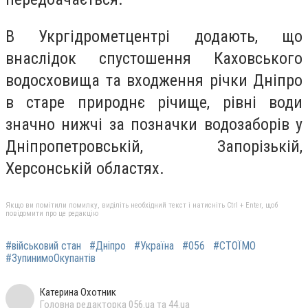
В Укргідрометцентрі додають, що
внаслідок спустошення Каховського
водосховища та входження річки Дніпро
в старе природнє річище, рівні води
значно нижчі за позначки водозаборів у
Дніпропетровській, Запорізькій,
Херсонській областях.
Якщо ви помітили помилку, виділіть необхідний текст і натисніть Ctrl + Enter, щоб
повідомити про це редакцію
#військовий стан
#Дніпро
#Україна
#056
#СТОЇМО
#ЗупинимоОкупантів
Катерина Охотник
Головна редакторка 056.ua та 44.ua