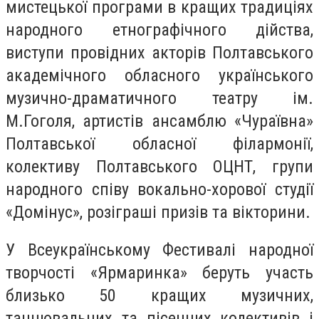
мистецької програми в кращих традиціях
народного етнографічного дійства,
виступи провідних акторів Полтавського
академічного обласного українського
музично-драматичного театру ім.
М.Гоголя, артистів ансамблю «Чураївна»
Полтавської обласної філармонії,
колективу Полтавського ОЦНТ, групи
народного співу вокально-хорової студії
«Домінус», розіграші призів та вікторини.
У Всеукраїнському Фестивалі народної
творчості «Ярмаринка» беруть участь
близько 50 кращих музичних,
танцювальних та пісенних колективів і