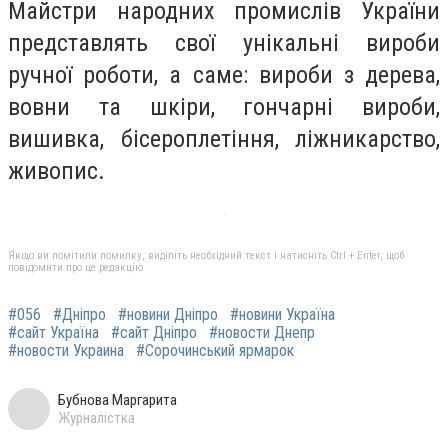
Майстри народних промислів України
представлять свої унікальні вироби
ручної роботи, а саме: вироби з дерева,
вовни та шкіри, гончарні вироби,
вишивка, бісероплетіння, ліжникарство,
живопис.
Якщо ви помітили помилку, виділіть необхідний текст і натисніть Ctrl + Enter, щоб
повідомити про це редакцію
#056
#Дніпро
#новини Дніпро
#новини Україна
#сайт Україна
#сайт Дніпро
#новости Днепр
#новости Украина
#Сорочинський ярмарок
Бубнова Маргарита
Журналістка