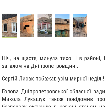
Ніч, на щастя, минула тихо. І в районі, і
загалом на Дніпропетровщині.
Сергій Лисак побажав усім мирної неділі!
Голова Дніпропетровської обласної ради
Микола Лукашук також повідомив про
безпекову ситуацію в регіоні станом на