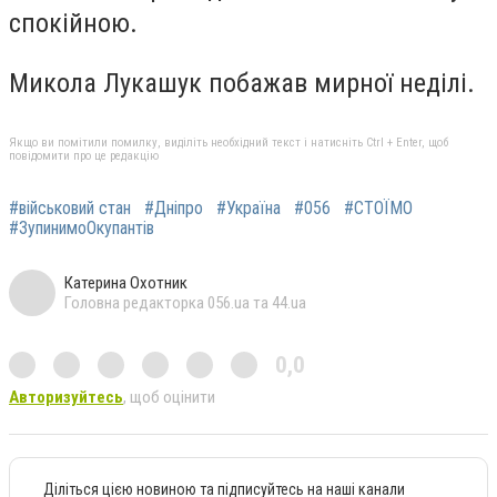
спокійною.
Микола Лукашук побажав мирної неділі.
Якщо ви помітили помилку, виділіть необхідний текст і натисніть Ctrl + Enter, щоб
повідомити про це редакцію
#військовий стан
#Дніпро
#Україна
#056
#СТОЇМО
#ЗупинимоОкупантів
Катерина Охотник
Головна редакторка 056.ua та 44.ua
0,0
Авторизуйтесь
, щоб оцінити
Діліться цією новиною та підписуйтесь на наші канали