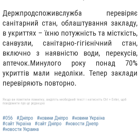
Держпродспоживслужба перевіряє
санітарний стан, облаштування закладу,
в укриттях – їхню потужність та місткість,
санвузли, санітарно-гігієнічний стан,
включно з наявністю води, перекусів,
аптечок.Минулого року понад 70%
укриттів мали недоліки. Тепер заклади
перевіряють повторно.
Якщо ви помітили помилку, виділіть необхідний текст і натисніть Ctrl + Enter, щоб
повідомити про це редакцію
#056
#Дніпро
#новини Дніпро
#новини Україна
#сайт Україна
#сайт Дніпро
#новости Днепр
#новости Украина