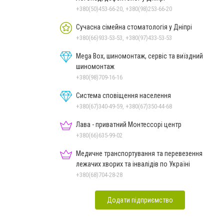
+380(50)453-66-20, +380(98)253-66-20
Сучасна сімейна стоматологія у Дніпрі
+380(66)933-53-53, +380(97)433-53-53
Mega Box, шиномонтаж, сервіс та виїздний
шиномонтаж
+380(98)709-16-16
Система сповіщення населення
+380(67)340-49-59, +380(67)350-44-68
Лава - приватний Монтессорі центр
+380(66)635-99-02
Медичне транспортування та перевезення
лежачих хворих та інвалідів по Україні
+380(68)704-28-28
Додати підприємство