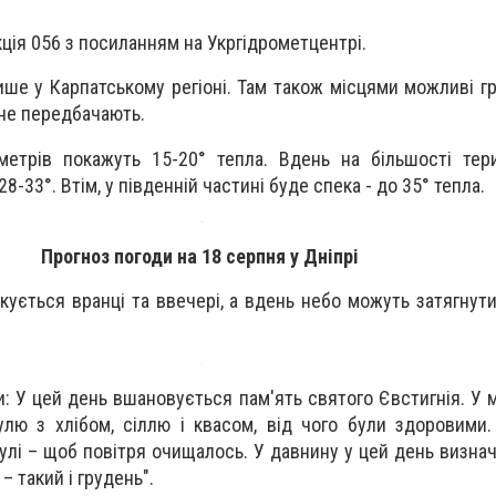
ція 056 з посиланням на Укргідрометцентрі.
ше у Карпатському регіоні. Там також місцями можливі гр
 не передбачають.
етрів покажуть 15-20° тепла. Вдень на більшості тери
8-33°. Втім, у південній частині буде спека - до 35° тепла.
Прогноз погоди на 18 серпня у Дніпрі
ікується вранці та ввечері, а вдень небо можуть затягнут
: У цей день вшановується пам'ять святого Євстигнія. У м
улю з хлібом, сіллю і квасом, від чого були здоровими.
улі – щоб повітря очищалось. У давнину у цей день визнач
– такий і грудень".