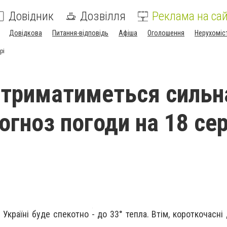
Довідник
Дозвілля
Реклама на сай
Довідкова
Питання-відповідь
Афіша
Оголошення
Нерухоміс
рі
і триматиметься сильн
огноз погоди на 18 се
 Україні буде спекотно - до 33° тепла. Втім, короткочасні