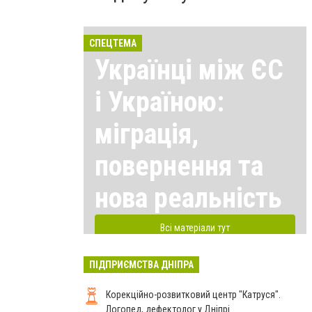
СПЕЦТЕМА
Українці між ЄС
і Україною:
міграція,
повернення та
нова реальність
Всі матеріали тут
ПІДПРИЄМСТВА ДНІПРА
Корекційно-розвитковий центр "Катруся".
Логопед, дефектолог у Дніпрі