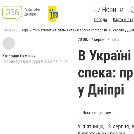
Новини
Погода
Карта міста
Головна
В Україні триматиметься сильна спека: прогноз погоди на 18 серпня у Дніп
20:00, 17 серпня 2023 р.
В Україн
Катерина Охотник
Головна редакторка 056.ua та 44.ua
спека: пр
у Дніпрі
Читать на русском
У п'ятницю, 18 серпня, в
Карпатському регіоні.