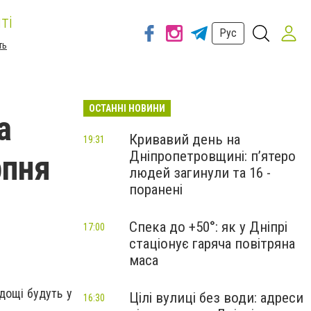
ті
Рус
ть
ОСТАННІ НОВИНИ
а
Кривавий день на
19:31
Дніпропетровщині: п’ятеро
рпня
людей загинули та 16 -
поранені
Спека до +50°: як у Дніпрі
17:00
стаціонує гаряча повітряна
маса
 дощі будуть у
Цілі вулиці без води: адреси
16:30