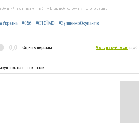
бхідний текст і натисніть Ctrl + Enter, щоб повідомити про це редакцію
#Україна
#056
#СТОЇМО
#ЗупинимоОкупантів
0,0
Оцініть першим
Авторизуйтесь
, щоб
исуйтесь на наші канали