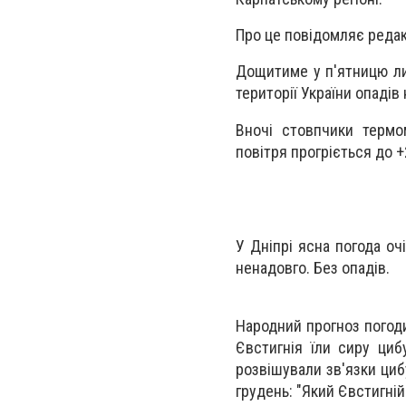
Про це повідомляє редак
Дощитиме у п'ятницю ли
території України опадів
Вночі стовпчики термом
повітря прогріється до +2
У Дніпрі ясна погода оч
ненадовго. Без опадів.
Народний прогноз погоди
Євстигнія їли сиру циб
розвішували зв'язки циб
грудень: "Який Євстигній 