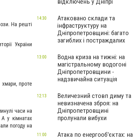
відключень у Дніпрі
Атаковано склади та
14:30
ози. На решті
інфраструктуру на
Дніпропетровщині: багато
загиблих і постраждалих
торії України
Водна криза на тижні: на
13:00
магістральному водогоні
Дніпропетровщини -
надзвичайна ситуація
и хмари, проте
Величезний стовп диму та
12:13
невизначена зброя: на
Дніпропетровщині
инулі часи на
пролунали вибухи
 А у кімнатах
али погоду на
Атака по енергооб'єктах: на
11:00