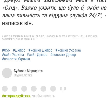
"Дякую нашим захисникам неба з ПвК
«Схід». Важко уявити, що було б, якби не
ваша пильність та віддана служба 24/7",
-
написав він.
Якщо ви помітили помилку, виділіть необхідний текст і натисніть Ctrl + Enter, щоб
повідомити про це редакцію
#056
#Дніпро
#новини Дніпро
#новини Україна
#сайт Україна
#сайт Дніпро
#новости Днепр
#новости Украина
Бубнова Маргарита
Журналістка
0,0
Авторизируйтесь
, чтобы оценить