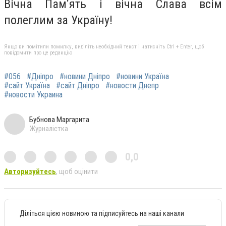
Вічна Пам‘ять і вічна Слава всім
полеглим за Україну!
Якщо ви помітили помилку, виділіть необхідний текст і натисніть Ctrl + Enter, щоб
повідомити про це редакцію
#056
#Дніпро
#новини Дніпро
#новини Україна
#сайт Україна
#сайт Дніпро
#новости Днепр
#новости Украина
Бубнова Маргарита
Журналістка
0,0
Авторизуйтесь
, щоб оцінити
Діліться цією новиною та підписуйтесь на наші канали