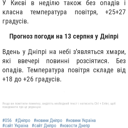
У Києві в неділю також без опадів і
класна температура повітря, +25+27
градусів.
Прогноз погоди на 13 серпня у Дніпрі
Вдень у Дніпрі на небі з'являться хмари,
які ввечері повинні розсіятися. Без
опадів. Температура повітря складе від
+18 до +26 градусів.
Якщо ви помітили помилку, виділіть необхідний текст і натисніть Ctrl + Enter, щоб
повідомити про це редакцію
#056
#Дніпро
#новини Дніпро
#новини Україна
#сайт Україна
#сайт Дніпро
#новости Днепр