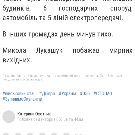
будинків, 6 господарчих споруд,
автомобіль та 5 ліній електропередачі.
В інших громадах день минув тихо.
Микола Лукашук побажав мирних
вихідних.
Якщо ви помітили помилку, виділіть необхідний текст і натисніть Ctrl + Enter, щоб
повідомити про це редакцію
#військовий стан
#Дніпро
#Україна
#056
#СТОЇМО
#ЗупинимоОкупантів
Катерина Охотник
Головна редакторка 056.ua та 44.ua