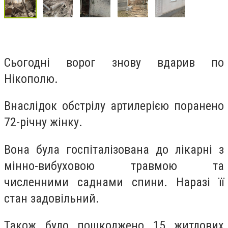
Сьогодні ворог знову вдарив по
Нікополю.
Внаслідок обстрілу артилерією поранено
72-річну жінку.
Вона була госпіталізована до лікарні з
мінно-вибуховою травмою та
численними саднами спини. Наразі її
стан задовільний.
Також було пошкоджено 15 житлових