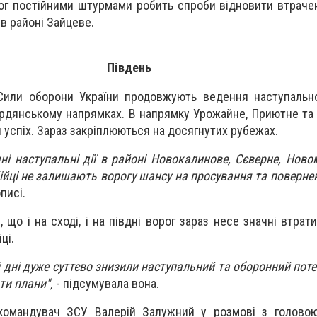
ог постійними штурмами робить спроби відновити втрач
 в районі Зайцеве.
Південь
Сили оборони України продовжують ведення наступально
рдянському напрямках. В напрямку Урожайне, Приютне та
 успіх. Зараз закріплюються на досягнутих рубежах.
ні наступальні дії в районі Новокалинове, Сєверне, Ново
ійці не залишають ворогу шансу на просування та поверне
описі.
 що і на сході, і на півдні ворог зараз несе значні втра
ці.
і дні дуже суттєво знизили наступальний та оборонний поте
ти плани",
- підсумувала вона.
командувач ЗСУ Валерій Залужний у розмові з головою