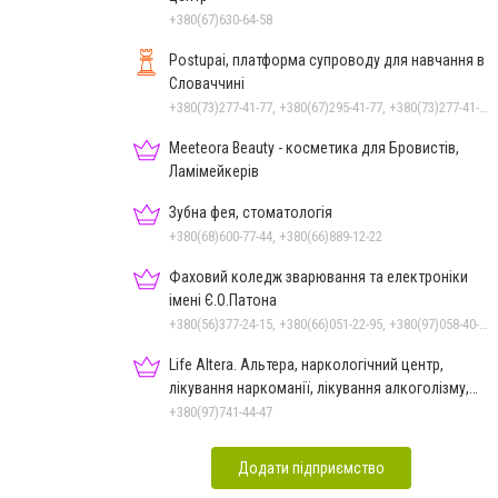
+380(67)630-64-58
Postupai, платформа супроводу для навчання в
Словаччині
+380(73)277-41-77, +380(67)295-41-77, +380(73)277-41-77
Meeteora Beauty - косметика для Бровистів,
Ламімейкерів
Зубна фея, стоматологія
+380(68)600-77-44, +380(66)889-12-22
Фаховий коледж зварювання та електроніки
імені Є.О.Патона
+380(56)377-24-15, +380(66)051-22-95, +380(97)058-40-73, +380(56)746-21-59
Life Altera. Альтера, наркологічний центр,
лікування наркоманії, лікування алкоголізму,
зняття ломки
+380(97)741-44-47
Додати підприємство