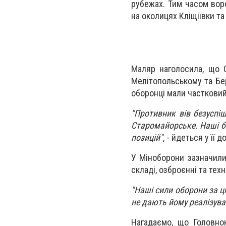
рубежах. Тим часом вор
на околицях Кліщіївки та
Маляр наголосила, що 
Мелітопольському та Бе
оборонці мали частковий
"Противник вів безуспіш
Старомайорське. Наші б
позицій"
, - йдеться у її д
У Міноборони зазначили,
складі, озброєнні та техні
"Наші сили оборони за ц
не дають йому реалізува
Нагадаємо, що Головно