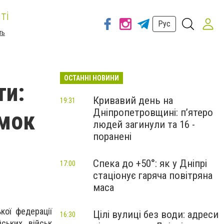
ті
Рус
ть
ОСТАННІ НОВИНИ
ти:
Кривавий день на
19:31
Дніпропетровщині: п’ятеро
ямок
людей загинули та 16 -
поранені
Спека до +50°: як у Дніпрі
17:00
стаціонує гаряча повітряна
маса
кої федерації
Цілі вулиці без води: адреси
16:30
ських військ