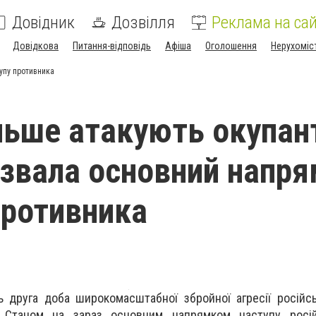
Довідник
Дозвілля
Реклама на сай
Довідкова
Питання-відповідь
Афіша
Оголошення
Нерухоміс
упу противника
льше атакують окупан
звала основний напр
противника
ь друга доба широкомасштабної збройної агресії російсь
 Станом на зараз основним напрямком наступу росій