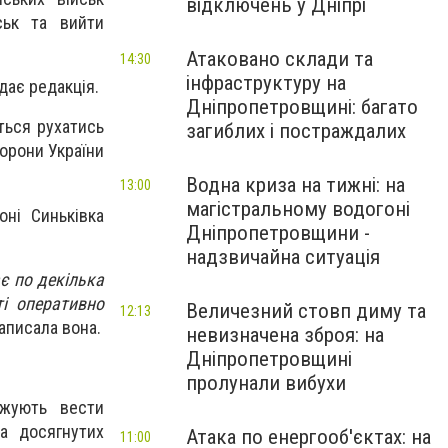
відключень у Дніпрі
ськ та вийти
Атаковано склади та
14:30
інфраструктуру на
едає редакція.
Дніпропетровщині: багато
ться рухатись
загиблих і постраждалих
борони України
Водна криза на тижні: на
13:00
магістральному водогоні
оні Синьківка
Дніпропетровщини -
надзвичайна ситуація
є по декілька
ті оперативно
Величезний стовп диму та
12:13
аписала вона.
невизначена зброя: на
Дніпропетровщині
пролунали вибухи
вжують вести
на досягнутих
Атака по енергооб'єктах: на
11:00