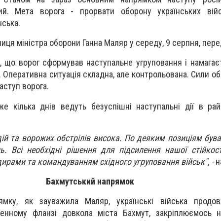
ий. Мета ворога - прорвати оборону українських вій
нська.
ниця міністра оборони Ганна Маляр у середу, 9 серпня, пер
, що ворог сформував наступальне угруповання і намагає
. Оперативна ситуація складна, але контрольована. Сили о
аступ ворога.
же кілька днів ведуть безуспішні наступальні дії в рай
дій та ворожих обстрілів висока. По деяким позиціям бува
. Всі необхідні рішення для підсилення нашої стійкос
дирами та командуванням східного угруповання військ", -
н
Бахмутський напрямок
ямку, як зауважила Маляр, українські війська продо
вденному фланзі довкола міста Бахмут, закріплюємось 