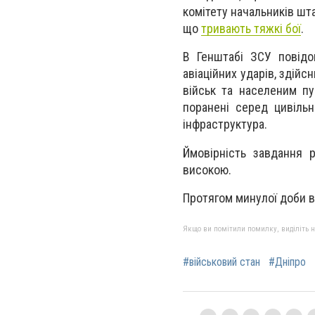
комітету начальників шт
що
тривають тяжкі бої
.
В Генштабі ЗСУ повідо
авіаційних ударів, здій
військ та населеним пу
поранені серед цивільн
інфраструктура.
Ймовірність завдання р
високою.
Протягом минулої доби в
Якщо ви помітили помилку, виділіть нео
#військовий стан
#Дніпро