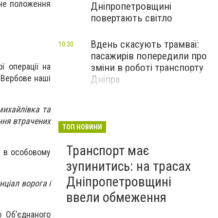
ене положення
Дніпропетровщині
повертають світло
Вдень скасують трамваї:
10:30
пасажирів попередили про
ї операції на
зміни в роботі транспорту
 Вербове наші
Дніпра
михайлівка та
ння втрачених
ТОП НОВИНИ
Транспорт має
ти в особовому
зупинитись: на трасах
Дніпропетровщині
нціал ворога і
ввели обмеження
 Об’єднаного