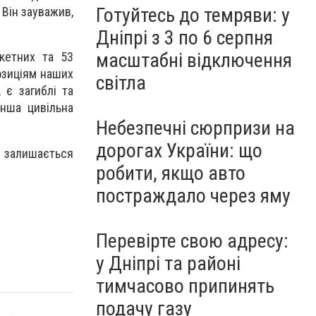
Готуйтесь до темряви: у
 Він зауважив,
Дніпрі з 3 по 6 серпня
масштабні відключення
кетних та 53
позиціям наших
світла
 є загиблі та
інша цивільна
Небезпечні сюрпризи на
дорогах України: що
и залишається
робити, якщо авто
постраждало через яму
Перевірте свою адресу:
у Дніпрі та районі
тимчасово припинять
подачу газу