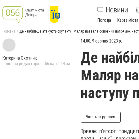
Новини
Погода
Карта міста
Головна
Де найбільше атакують окупанти: Маляр назвала основний напрямок наст
14:00, 9 серпня 2023 р.
Де найбі
Катерина Охотник
Головна редакторка 056.ua та 44.ua
Маляр на
наступу 
Читать на русском
Триває п’ятсот тридцят
проти нашої держави.