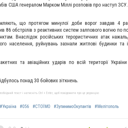
абів США генералом Марком Міллі розповів про наступ ЗСУ.
мляють, що протягом минулої доби ворог завдав 4 ра
снив 86 обстрілів з реактивних систем залпового вогню по 
нктам. Внаслідок російських терористичних атак нажаль,
ого населення, руйнувань зазнали житлові будинки та 
акетних та авіаційних ударів по всій території Україн
ідбулось понад 30 бойових зіткнень.
бхідний текст і натисніть Ctrl + Enter, щоб повідомити про це редакцію
#Україна
#056
#СТОЇМО
#ЗупинимоОкупантів
#Мелітополь