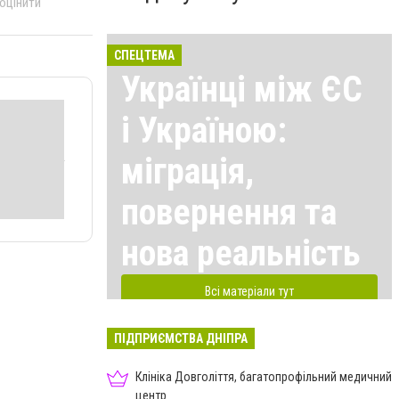
 оцінити
СПЕЦТЕМА
Українці між ЄС
і Україною:
міграція,
повернення та
нова реальність
Всі матеріали тут
ПІДПРИЄМСТВА ДНІПРА
Клініка Довголіття, багатопрофільний медичний
центр