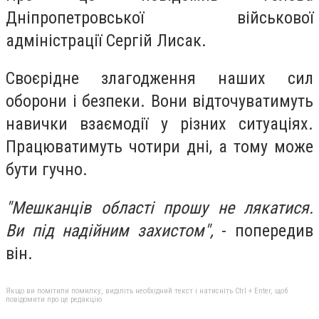
Дніпропетровської військової
адміністрації Сергій Лисак.
Своєрідне злагодження наших сил
оборони і безпеки. Вони відточуватимуть
навички взаємодії у різних ситуаціях.
Працюватимуть чотири дні, а тому може
бути гучно.
"Мешканців області прошу не лякатися.
Ви під надійним захистом",
- попередив
він.
Якщо ви помітили помилку, виділіть необхідний текст і натисніть Ctrl + Enter, щоб
повідомити про це редакцію