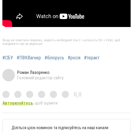
Якщо ви помітили помилку, виділіть необхідний текст і натисніть Ctrl + Enter, щоб
повідомити про це редакцію
#СБУ
#ПВКВагнер
#білорусь
#росія
#теракт
Роман Лазоренко
Головний редактор сайту
0,0
Авторизуйтесь
, щоб оцінити
Діліться цією новиною та підписуйтесь на наші канали