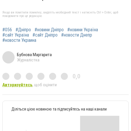
Якщо ви помітили помилку, виділіть необхідний текст і натисніть Ctrl + Enter, щоб
повідомити про це редакцію
#056
#Дніпро
#новини Дніпро
#новини Україна
#сайт Україна
#сайт Дніпро
#новости Днепр
#новости Украина
Бубнова Маргарита
Журналістка
0,0
Авторизуйтесь
, щоб оцінити
Діліться цією новиною та підписуйтесь на наші канали