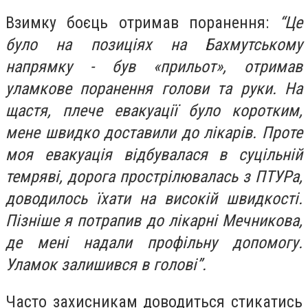
Взимку боєць отримав поранення:
“Це
було на позиціях на Бахмутському
напрямку - був «прильот», отримав
уламкове поранення голови та руки. На
щастя, плече евакуації було коротким,
мене швидко доставили до лікарів. Проте
моя евакуація відбувалася в суцільній
темряві, дорога прострілювалась з ПТУРа,
доводилось їхати на високій швидкості.
Пізніше я потрапив до лікарні Мечникова,
де мені надали профільну допомогу.
Уламок залишився в голові”.
Часто захисникам доводиться стикатись