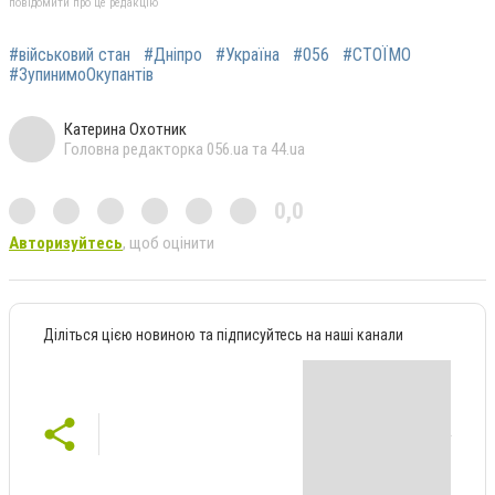
повідомити про це редакцію
#військовий стан
#Дніпро
#Україна
#056
#СТОЇМО
#ЗупинимоОкупантів
Катерина Охотник
Головна редакторка 056.ua та 44.ua
0,0
Авторизуйтесь
, щоб оцінити
Діліться цією новиною та підписуйтесь на наші канали