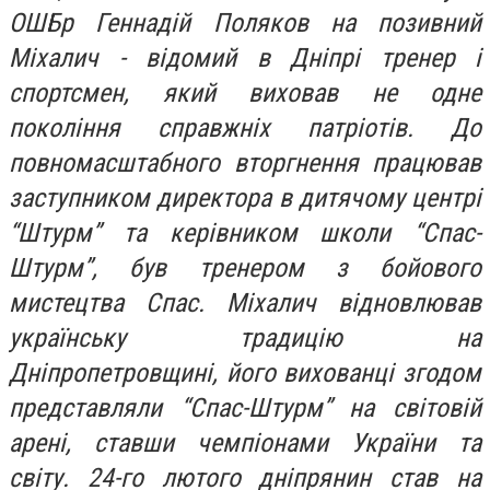
ОШБр Геннадій Поляков на позивний
Міхалич - відомий в Дніпрі тренер і
спортсмен, який виховав не одне
покоління справжніх патріотів. До
повномасштабного вторгнення працював
заступником директора в дитячому центрі
“Штурм” та керівником школи “Спас-
Штурм”, був тренером з бойового
мистецтва Спас. Міхалич відновлював
українську традицію на
Дніпропетровщині, його вихованці згодом
представляли “Спас-Штурм” на світовій
арені, ставши чемпіонами України та
світу. 24-го лютого дніпрянин став на