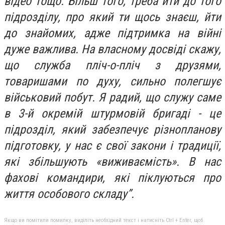
відео тощо. Більш того, треба йти до того
підрозділу, про який ти щось знаєш, йти
до знайомих, адже підтримка на війні
дуже важлива. На власному досвіді скажу,
що служба пліч-о-пліч з друзями,
товаришами по духу, сильно полегшує
військовий побут. Я радий, що служу саме
в 3-й окремій штурмовій бригаді - це
підрозділ, який забезпечує різнопланову
підготовку, у нас є свої закони і традиції,
які збільшують «виживаємість». В нас
фахові командири, які піклуються про
життя особового складу”.
Якщо ви помітили помилку, виділіть необхідний текст і натисніть Ctrl + Enter, щоб