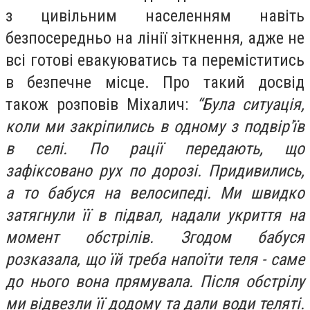
з цивільним населенням навіть
безпосередньо на лінії зіткнення, адже не
всі готові евакуюватись та переміститись
в безпечне місце. Про такий досвід
також розповів Міхалич:
“Була ситуація,
коли ми закріпились в одному з подвір'їв
в селі. По рації передають, що
зафіксовано рух по дорозі. Придивились,
а то бабуся на велосипеді. Ми швидко
затягнули її в підвал, надали укриття на
момент обстрілів. Згодом бабуся
розказала, що їй треба напоїти теля - саме
до нього вона прямувала. Після обстрілу
ми відвезли її додому та дали води теляті.