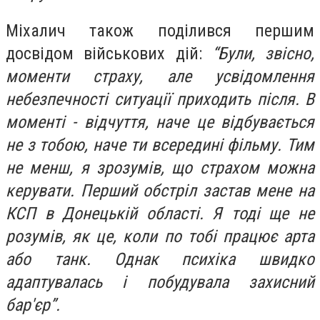
Міхалич також поділився першим
досвідом військових дій:
“Були, звісно,
моменти страху, але усвідомлення
небезпечності ситуації приходить після. В
моменті - відчуття, наче це відбувається
не з тобою, наче ти всередині фільму. Тим
не менш, я зрозумів, що страхом можна
керувати. Перший обстріл застав мене на
КСП в Донецькій області. Я тоді ще не
розумів, як це, коли по тобі працює арта
або танк. Однак психіка швидко
адаптувалась і побудувала захисний
бар'єр”.