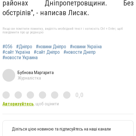
районах Дніпропетровщини. Без
обстрілів", - написав Лисак.
Якщо ви помітили помилку, виділіть необхідний текст і натисніть Ctrl + Enter, щоб
повідомити про це редакцію
#056
#Дніпро
#новини Дніпро
#новини Україна
#сайт Україна
#сайт Дніпро
#новости Днепр
#новости Украина
Бубнова Маргарита
Журналістка
0,0
Авторизуйтесь
, щоб оцінити
Діліться цією новиною та підписуйтесь на наші канали