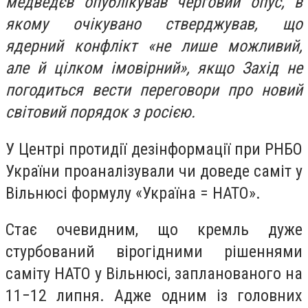
медведєв опублікував черговий опус, в
якому очікувано стверджував, що
ядерний конфлікт «не лише можливий,
але й цілком імовірний», якщо Захід не
погодиться вести переговори про новий
світовий порядок з росією.
У Центрі протидії дезінформації при РНБО
України проаналізували чи доведе саміт у
Вільнюсі формулу «Україна = НАТО».
Стає очевидним, що кремль дуже
стурбований вірогідними рішеннями
саміту НАТО у Вільнюсі, запланованого на
11−12 липня. Адже одним із головних