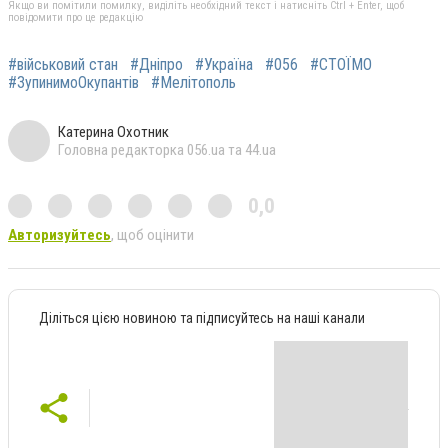
Якщо ви помітили помилку, виділіть необхідний текст і натисніть Ctrl + Enter, щоб
повідомити про це редакцію
#військовий стан
#Дніпро
#Україна
#056
#СТОЇМО
#ЗупинимоОкупантів
#Мелітополь
Катерина Охотник
Головна редакторка 056.ua та 44.ua
0,0
Авторизуйтесь
, щоб оцінити
Діліться цією новиною та підписуйтесь на наші канали