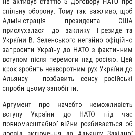
не активує статтю 5 Договору НАТО про
спільну оборону. Тому так важливо, щоб
Адміністрація президента США
прислухалася до заклику Президента
України В. Зеленського негайно офіційно
запросити Україну до НАТО з фактичним
вступом після перемоги над росією. Цей
крок зробить незворотним рух України до
Альянсу і позбавить сенсу російські
спроби цьому запобігти.
Аргумент про начебто неможливість
вступу України до НАТО під час
повномасштабної війни розбивається об
досвід включення до Альянсу Західної