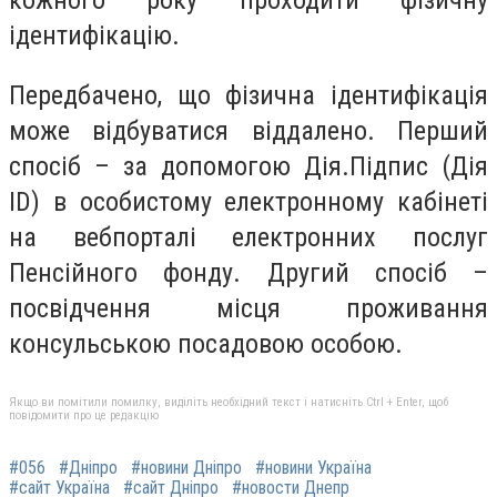
кожного року проходити фізичну
ідентифікацію.
Передбачено, що фізична ідентифікація
може відбуватися віддалено. Перший
спосіб – за допомогою Дія.Підпис (Дія
ID) в особистому електронному кабінеті
на вебпорталі електронних послуг
Пенсійного фонду. Другий спосіб –
посвідчення місця проживання
консульською посадовою особою.
Якщо ви помітили помилку, виділіть необхідний текст і натисніть Ctrl + Enter, щоб
повідомити про це редакцію
#056
#Дніпро
#новини Дніпро
#новини Україна
#сайт Україна
#сайт Дніпро
#новости Днепр