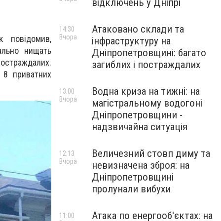
відключень у Дніпрі
Атаковано склади та
14:30
Вчора
к повідомив,
інфраструктуру на
ально нищать
Дніпропетровщині: багато
постраждалих.
загиблих і постраждалих
 8 приватних
Водна криза на тижні: на
13:00
Вчора
магістральному водогоні
Дніпропетровщини -
надзвичайна ситуація
Величезний стовп диму та
12:13
Вчора
невизначена зброя: на
Дніпропетровщині
пролунали вибухи
Атака по енергооб'єктах: на
11:00