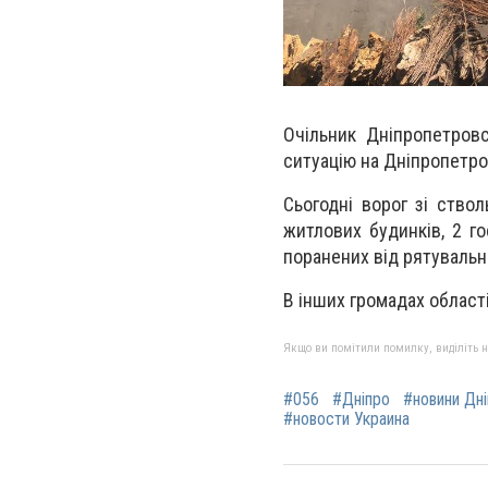
Очільник Дніпропетров
ситуацію на Дніпропетро
Сьогодні ворог зі ствол
житлових будинків, 2 го
поранених від рятувальн
В інших громадах област
Якщо ви помітили помилку, виділіть нео
#056
#Дніпро
#новини Дн
#новости Украина