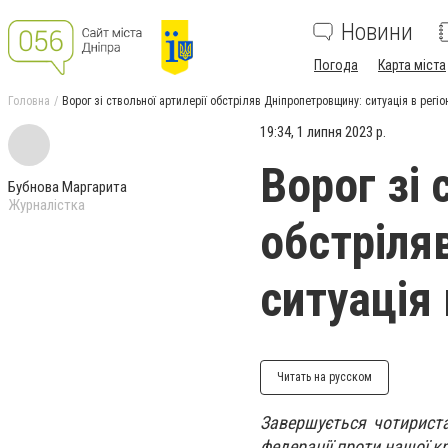
Новини
Погода
Карта міста
Головна
Ворог зі ствольної артилерії обстріляв Дніпропетровщину: ситуація в регіо
19:34, 1 липня 2023 р.
Ворог зі 
Бубнова Маргарита
Журналістка
обстріля
ситуація 
Читать на русском
Завершується чотириста
федерації проти нашої к