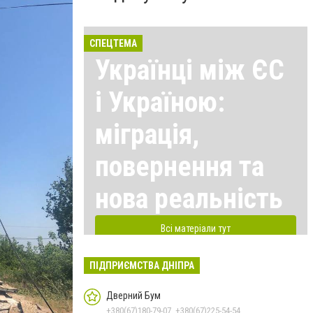
СПЕЦТЕМА
Українці між ЄС
і Україною:
міграція,
повернення та
нова реальність
Всі матеріали тут
ПІДПРИЄМСТВА ДНІПРА
Дверний Бум
+380(67)180-79-07, +380(67)225-54-54