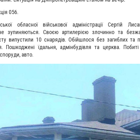
ція 056.
ської обласної військової адміністрації Сергій Лиса
не зупиняються. Своєю артилерією злочинно та безж
істу випустили 10 снарядів.
Обійшлося без загиблих та 
ня.
Пошкоджені їдальня, адмінбудівля та церква.
Побиті
 споруди, авто.