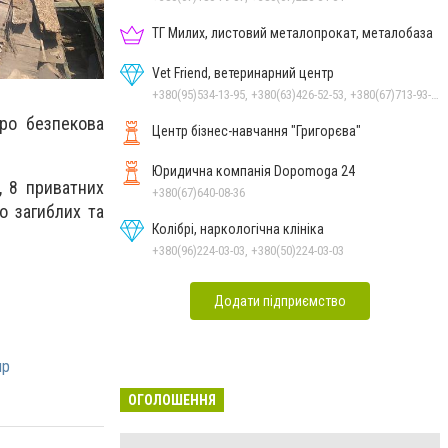
ТГ Милих, листовий металопрокат, металобаза
Vet Friend, ветеринарний центр
+380(95)534-13-95, +380(63)426-52-53, +380(67)713-93-47
ро безпекова
Центр бізнес-навчання "Григорєва"
Юридична компанія Dopomoga 24
, 8 приватних
+380(67)640-08-36
о загиблих та
Колібрі, наркологічна клініка
+380(96)224-03-03, +380(50)224-03-03
Додати підприємство
пр
ОГОЛОШЕННЯ