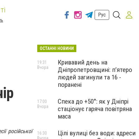
ті
Рус
ть
ОСТАННІ НОВИНИ
Кривавий день на
19:31
Вчора
Дніпропетровщині: п’ятеро
людей загинули та 16 -
поранені
чір
Спека до +50°: як у Дніпрі
17:00
Вчора
стаціонує гаряча повітряна
маса
ії російської
Цілі вулиці без води: адреси
16:30
Вчора