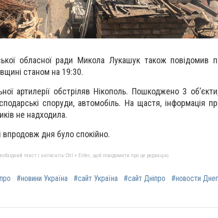
ської обласної ради Микола Лукашук також повідомив п
вщині станом на 19:30.
ьної артилерії обстріляв Нікополь. Пошкоджено 3 об’єкти
сподарські споруди, автомобіль. На щастя, інформація пр
иків не надходила.
і впродовж дня було спокійно.
бхідний текст і натисніть Ctrl + Enter, щоб повідомити про це редакцію
іпро
#новини Україна
#сайт Україна
#сайт Дніпро
#новости Дне