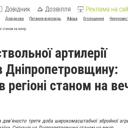
Довідник
Дозвілля
Реклама на сай
Довідкова
Питання-відповідь
Афіша
Оголошення
Нерухоміс
ні станом на вечір
ствольної артилерії
в Дніпропетровщину:
в регіоні станом на ве
 дев’яносто третя доба широкомасштабної збройної агрес
раїни. Ситуація на Дніпропетровщині станом на вечір.