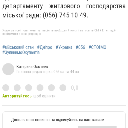
департаменту житлового господарства
міської ради: (056) 745 10 49.
Якщо ви помітили помилку, виділіть необхідний текст і натисніть Ctrl + Enter, щоб
повідомити про це редакцію
#військовий стан
#Дніпро
#Україна
#056
#СТОЇМО
#ЗупинимоОкупантів
Катерина Охотник
Головна редакторка 056.ua та 44.ua
0,0
Авторизуйтесь
, щоб оцінити
Діліться цією новиною та підписуйтесь на наші канали