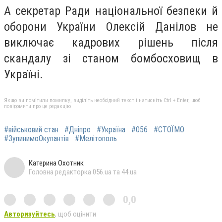
А секретар Ради національної безпеки й
оборони України Олексій Данілов не
виключає кадрових рішень після
скандалу зі станом бомбосховищ в
Україні.
Якщо ви помітили помилку, виділіть необхідний текст і натисніть Ctrl + Enter, щоб
повідомити про це редакцію
#військовий стан
#Дніпро
#Україна
#056
#СТОЇМО
#ЗупинимоОкупантів
#Мелітополь
Катерина Охотник
Головна редакторка 056.ua та 44.ua
0,0
Авторизуйтесь
, щоб оцінити