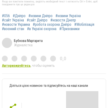
Якщо ви помітили помилку, виділіть необхідний текст і натисніть Ctrl + Enter, щоб
повідомити про це редакцію
#056
#Дніпро
#новини Дніпро
#новини Україна
#сайт Україна
#сайт Дніпро
#новости Днепр
#новости Украина
#робота охорона Дніпро
#Мобілізація
#воєнний стан
#в Україні охорона
#Призовники
Бубнова Маргарита
Журналістка
0,0
Авторизируйтесь
, чтобы оценить
Діліться цією новиною та підписуйтесь на наші канали