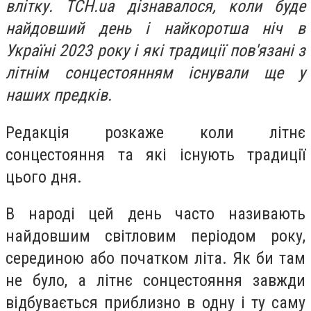
влітку. ТСН.ua дізнавалося, коли буде
найдовший день і найкоротша ніч в
Україні 2023 року і які традиції пов'язані з
літнім сонцестоянням існували ще у
наших предків.
Редакція розкаже коли літнє
сонцестояння та які існують традиції
цього дня.
В народі цей день часто називають
найдовшим світловим періодом року,
серединою або початком літа. Як би там
не було, а літнє сонцестояння завжди
відбувається приблизно в одну і ту саму