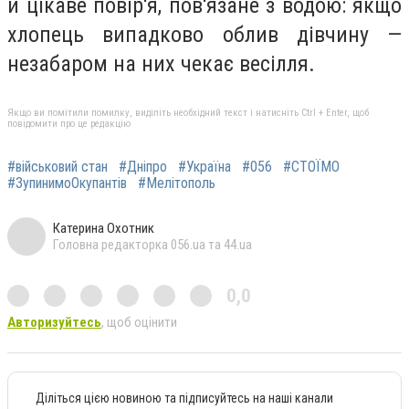
й цікаве повір'я, пов'язане з водою: якщо
хлопець випадково облив дівчину —
незабаром на них чекає весілля.
Якщо ви помітили помилку, виділіть необхідний текст і натисніть Ctrl + Enter, щоб
повідомити про це редакцію
#військовий стан
#Дніпро
#Україна
#056
#СТОЇМО
#ЗупинимоОкупантів
#Мелітополь
Катерина Охотник
Головна редакторка 056.ua та 44.ua
0,0
Авторизуйтесь
, щоб оцінити
Діліться цією новиною та підписуйтесь на наші канали