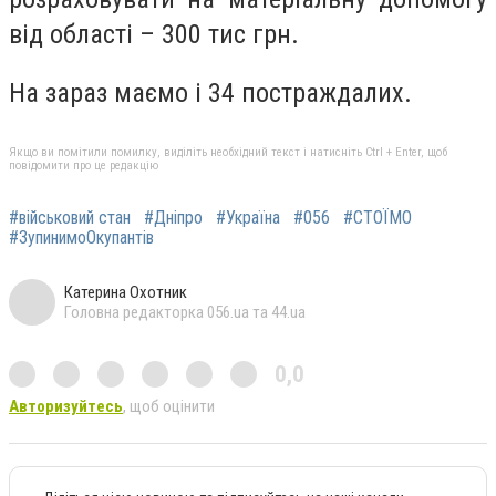
від області – 300 тис грн.
На зараз маємо і 34 постраждалих.
Якщо ви помітили помилку, виділіть необхідний текст і натисніть Ctrl + Enter, щоб
повідомити про це редакцію
#військовий стан
#Дніпро
#Україна
#056
#СТОЇМО
#ЗупинимоОкупантів
Катерина Охотник
Головна редакторка 056.ua та 44.ua
0,0
Авторизуйтесь
, щоб оцінити