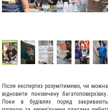
Після експертиз розумітимемо, чи можна
відновити понівечену багатоповерхівку.
Поки в будівлях поряд закривають
плівкою та дерев’яними плитами вибиті