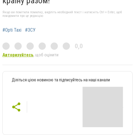
країну разом!
Якщо ви помітили помилку, виділіть необхідний текст і натисніть Ctrl + Enter, щоб
повідомити про це редакцію
#Opti Taxi
#ЗСУ
0,0
Авторизуйтесь
, щоб оцінити
Діліться цією новиною та підписуйтесь на наші канали