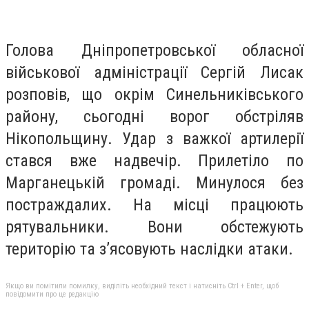
Голова Дніпропетровської обласної
військової адміністрації Сергій Лисак
розповів, що окрім Синельниківського
району, сьогодні ворог обстріляв
Нікопольщину. Удар з важкої артилерії
стався вже надвечір. Прилетіло по
Марганецькій громаді. Минулося без
постраждалих. На місці працюють
рятувальники. Вони обстежують
територію та з’ясовують наслідки атаки.
Якщо ви помітили помилку, виділіть необхідний текст і натисніть Ctrl + Enter, щоб
повідомити про це редакцію