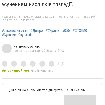
усуненням наслідків трагедії.
Якщо ви помітили помилку, виділіть необхідний текст і натисніть Ctrl + Enter, щоб
повідомити про це редакцію
#військовий стан
#Дніпро
#Україна
#056
#СТОЇМО
#ЗупинимоОкупантів
Катерина Охотник
Головна редакторка 056.ua та 44.ua
0,0
Авторизируйтесь
, чтобы оценить
Діліться цією новиною та підписуйтесь на наші канали