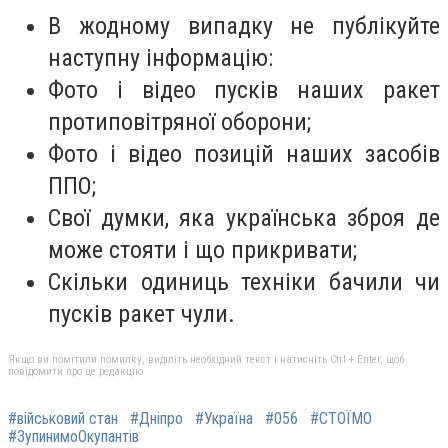
В жодному випадку не публікуйте
наступну інформацію:
Фото і відео пусків наших ракет
протиповітряної оборони;
Фото і відео позицій наших засобів
ППО;
Свої думки, яка українська зброя де
може стояти і що прикривати;
Скільки одиниць техніки бачили чи
пусків ракет чули.
Якщо ви помітили помилку, виділіть необхідний текст і натисніть Ctrl + Enter, щоб
повідомити про це редакцію
#військовий стан
#Дніпро
#Україна
#056
#СТОЇМО
#ЗупинимоОкупантів