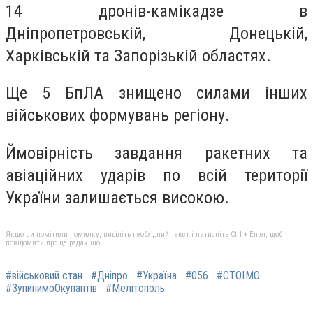
14 дронів-камікадзе в
Дніпропетровській, Донецькій,
Харківській та Запорізькій областях.
Ще 5 БпЛА знищено силами інших
військових формувань регіону.
Ймовірність завдання ракетних та
авіаційних ударів по всій території
України залишається високою.
Якщо ви помітили помилку, виділіть необхідний текст і натисніть Ctrl + Enter, щоб
повідомити про це редакцію
#військовий стан
#Дніпро
#Україна
#056
#СТОЇМО
#ЗупинимоОкупантів
#Мелітополь