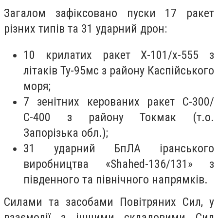
Загалом зафіксовано пуски 17 ракет
різних типів та 31 ударний дрон:
10 крилатих ракет Х-101/х-555 з
літаків Ту-95мс з району Каспійського
моря;
7 зенітних керованих ракет С-300/
С-400 з району Токмак (т.о.
Запорізька обл.);
31 ударний БпЛА іранського
виробництва «Shahed-136/131» з
південного та північного напрямків.
Силами та засобами Повітряних Сил, у
взаємодії з іншими складовими Сил