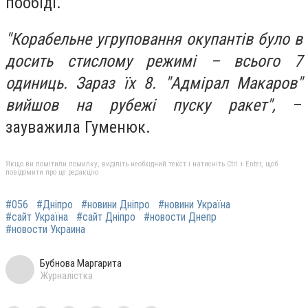
пообіді.
"Корабельне угруповання окупантів було в
досить стислому режимі – всього 7
одиниць. Зараз їх 8. "Адмірал Макаров"
вийшов на рубежі пуску ракет",
–
зауважила Гуменюк.
Якщо ви помітили помилку, виділіть необхідний текст і натисніть Ctrl + Enter, щоб
повідомити про це редакцію
#056
#Дніпро
#новини Дніпро
#новини Україна
#сайт Україна
#сайт Дніпро
#новости Днепр
#новости Украина
Бубнова Маргарита
Журналістка