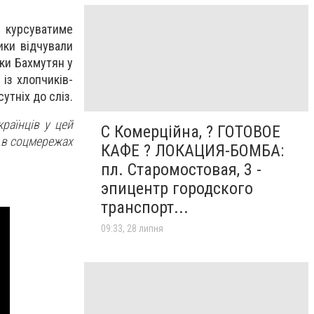
курсуватиме
ики відчували
ки Бахмутян у
із хлопчиків-
утніх до сліз.
раїнців у цей
С Комерційна, ? ГОТОВОЕ
і в соцмережах
КАФЕ ? ЛОКАЦИЯ-БОМБА:
пл. Старомостовая, 3 -
эпицентр городского
транспорт...
09:33, 28 липня