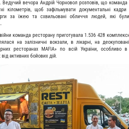
х. Ведучий вечора Андрій Чорновол розповів, що команда 
ні кілометрів, щоб зафільмувати документальні кадри н
ерги за їжею та схвильовані обличчя людей, які були
…
війни команда ресторану приготувала 1.536 428 комплексн
лялася на залізничні вокзали, в лікарні, на деокуповані
арних ресторанах MAFIA» по всій України, особливо в 
від активних бойових дій.