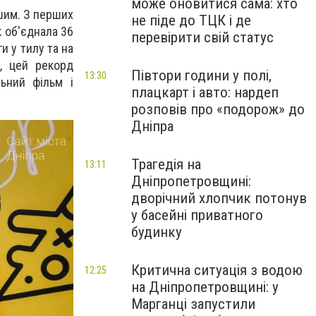
може оновитися сама: хто
ншим. З перших
не піде до ТЦК і де
 об'єднала 36
перевірити свій статус
и у тилу та на
, цей рекорд
Півтори години у полі,
13:30
ьний фільм і
плацкарт і авто: нардеп
розповів про «подорож» до
Дніпра
Трагедія на
13:11
Дніпропетровщині:
дворічний хлопчик потонув
у басейні приватного
будинку
Критична ситуація з водою
12:25
на Дніпропетровщині: у
Марганці запустили