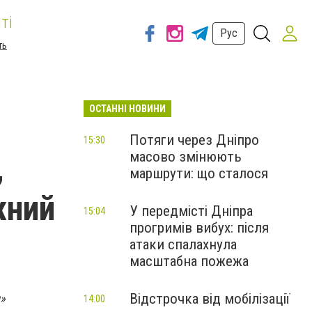
ті
Рус
ть
ОСТАННІ НОВИНИ
Потяги через Дніпро
15:30
масово змінюють
,
маршрути: що сталося
жний
У передмісті Дніпра
15:04
прогримів вибух: після
атаки спалахнула
масштабна пожежа
Відстрочка від мобілізації
»
14:00