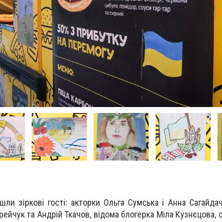
ли зіркові гості: акторки Ольга Сумська і Анна Сагайдач
рейчук та Андрій Ткачов, відома блогерка Міла Кузнєцова, 