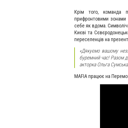
Крім того, команда 
прифронтовими зонами і
себе як вдома. Символіч
Києві та Сєвєродонецько
переселенців на презента
«Дякуємо вашому незл
буремний час! Разом до
акторка Ольга Сумська
MAFIA працює на Перемог