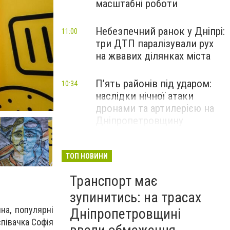
масштабні роботи
Небезпечний ранок у Дніпрі:
11:00
три ДТП паралізували рух
на жвавих ділянках міста
П’ять районів під ударом:
10:34
наслідки нічної атаки
дронами та артилерією на
Дніпропетровщину
ТОП НОВИНИ
Транспорт має
зупинитись: на трасах
на, популярні
Дніпропетровщині
співачка Софія