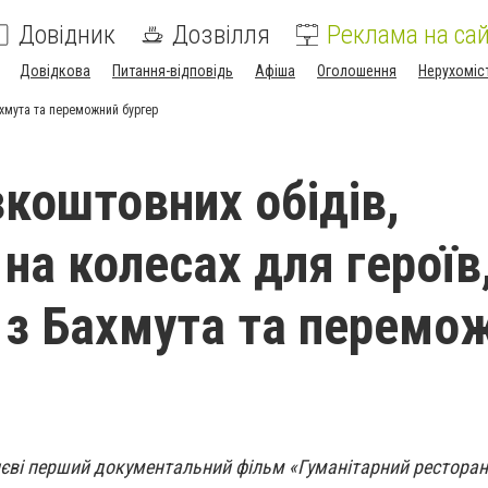
Довідник
Дозвілля
Реклама на сай
Довідкова
Питання-відповідь
Афіша
Оголошення
Нерухоміс
ахмута та переможний бургер
зкоштовних обідів,
на колесах для героїв
з Бахмута та перемо
иєві перший документальний фільм «Гуманітарний ресторан