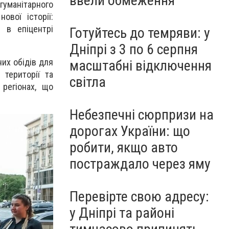
ввели обмеження
гуманітарного
ової історії:
 в епіцентрі
Готуйтесь до темряви: у
Дніпрі з 3 по 6 серпня
их обідів для
масштабні відключення
 території та
світла
регіонах, що
Небезпечні сюрпризи на
дорогах України: що
робити, якщо авто
постраждало через яму
Перевірте свою адресу:
у Дніпрі та районі