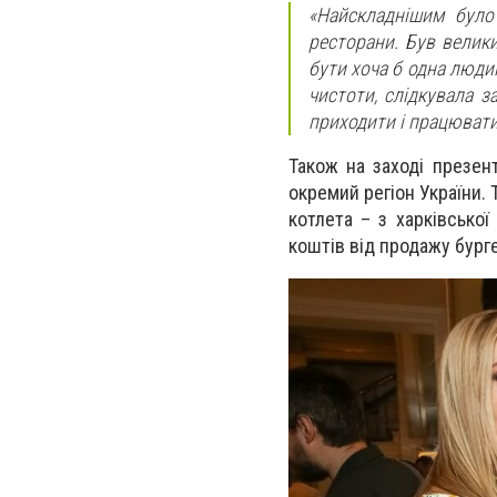
«Найскладнішим було
ресторани. Був велик
бути хоча б одна люди
чистоти, слідкувала 
приходити і працювати
Також на заході презен
окремий регіон України. 
котлета – з харківсько
коштів від продажу бург