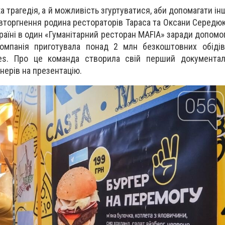
а трагедія, а й можливість згуртуватися, аби допомагати і
вторгнення родина рестораторів Тараса та Оксани Середюк
країні в один «Гуманітарний ресторан MAFIA» заради допомог
компанія приготувала понад 2 млн безкоштовних обідів
es. Про це команда створила свій перший документал
нерів на презентацію.