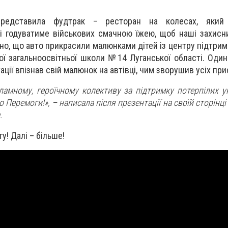
представила фудтрак – ресторан на колесах, який 
 годуватиме військових смачною їжею, щоб наші захисн
но, що авто прикрасили малюнками дітей із центру підтрим
ї загальноосвітньої школи №14 Луганської області. Один 
ції впізнав свій малюнок на автівці, чим зворушив усіх прис
амному, героїчному колективу за підтримку потерпілих ук
 Перемоги!», – написала після презентації на своїй сторінц
.
у! Далі – більше!