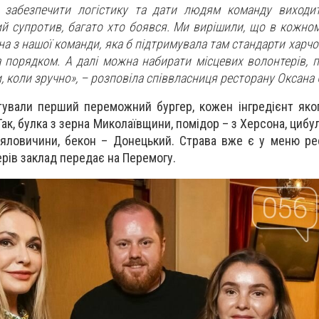
 забезпечити логістику та дати людям команду виходит
ий супротив, багато хто боявся. Ми вирішили, що в кожном
на з нашої команди, яка б підтримувала там стандарти харчо
за порядком. А далі можна набирати місцевих волонтерів, 
, коли зручно», – розповіла співвласниця ресторану Оксана
тували перший переможний бургер, кожен інгредієнт яко
Так, булка з зерна Миколаївщини, помідор – з Херсона, цибу
ї яловичини, бекон – Донецький. Страва вже є у меню ре
ерів заклад передає на Перемогу.