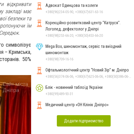
и відкривати
Адвокат Одинцова та колеги
у закладі має
+380(96)234-05-90, +380(67)631-63-16
вої безпеки та
Корекційно-розвитковий центр "Катруся".
пропонуючи їм
Логопед, дефектолог у Дніпрі
 Середюк.
+380(98)253-66-20, +380(50)453-66-20
го символізує
Mega Box, шиномонтаж, сервіс та виїздний
ля – Кримська,
шиномонтаж
сторанів. 50%
+380(98)709-16-16
Офтальмологічний центр “Новий Зір” м. Дніпро
+380(56)374-06-06, +380(67)625-06-06, +380(50)386-06-06
Блік - новинний таблоїд України
+380(99)489-93-31
Медичний центр «ОН Клінік Дніпро»
Додати підприємство