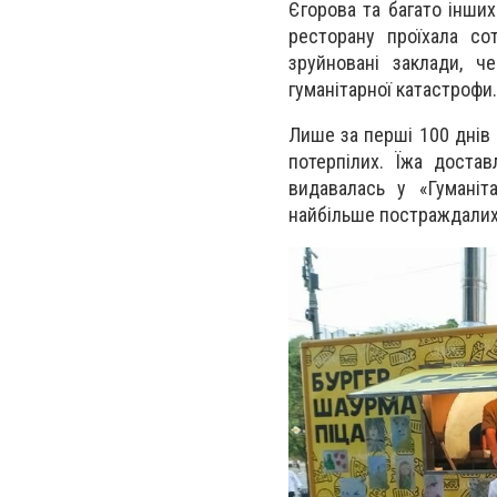
Єгорова та багато інши
ресторану проїхала сот
зруйновані заклади, ч
гуманітарної катастрофи
Лише за перші 100 днів 
потерпілих. Їжа достав
видавалась у «Гуманіт
найбільше постраждалих 