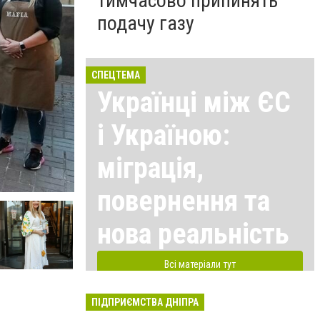
тимчасово припинять
подачу газу
СПЕЦТЕМА
Українці між ЄС
і Україною:
міграція,
повернення та
нова реальність
Всі матеріали тут
ПІДПРИЄМСТВА ДНІПРА