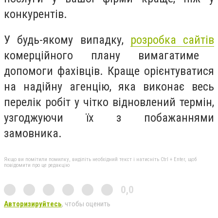
конкурентів.
У будь-якому випадку,
розробка сайтів
комерційного плану вимагатиме
допомоги фахівців. Краще орієнтуватися
на надійну агенцію, яка виконає весь
перелік робіт у чітко відновлений термін,
узгоджуючи їх з побажаннями
замовника.
Якщо ви помітили помилку, виділіть необхідний текст і натисніть Ctrl + Enter, щоб
повідомити про це редакцію
0,0
Авторизируйтесь
, чтобы оценить