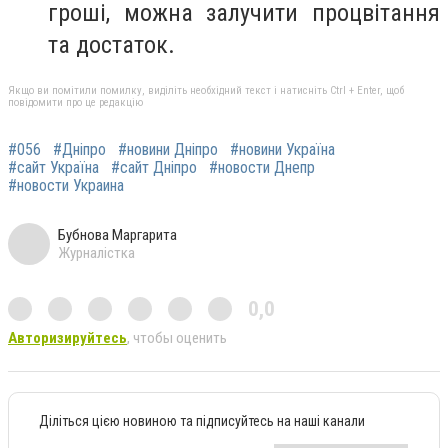
гроші, можна залучити процвітання
та достаток.
Якщо ви помітили помилку, виділіть необхідний текст і натисніть Ctrl + Enter, щоб
повідомити про це редакцію
#056
#Дніпро
#новини Дніпро
#новини Україна
#сайт Україна
#сайт Дніпро
#новости Днепр
#новости Украина
Бубнова Маргарита
Журналістка
0,0
Авторизируйтесь
, чтобы оценить
Діліться цією новиною та підписуйтесь на наші канали