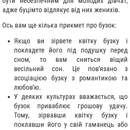
бути небезпечним для молодих дівчат,
адже буцімто відлякує від них женихів.
Ось вам ще кілька прикмет про бузок:
Якщо ви зірвете квітку бузку і
покладете його під подушку перед
сном, то вам сниться віщий
весільний сон. Це пов'язано з
асоціацією бузку з романтикою та
любов'ю.
У деяких культурах вважається, що
бузок приваблює грошову удачу.
Тому, зірвавши квітку бузку і
поклавши його у свій гаманець або